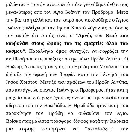
μιλώντας γι’αυτόν αναφέρει ότι δεν γεννήθηκε άνθρωπος
μεγαλύτερος από τον Άγιο Ιωάννη τον Πρόδρομο. Μετά
την βάπτιση αλλά και τον καιρό που ακολούθησε ο Άγιος
Ιωάννης «
δείχνει
» τον Ιησού Χριστό λέγοντας σε όσους
τον ακούν ότι Αυτός είναι ο “
Αμνός του Θεού που
κουβαλάει στους ώμους του τις αμαρτίες όλου του
κόσμου
“. Παράλληλα όμως συνεχίζει να εκφράζει την
αντίθεσή του στις πράξεις του ηγεμόνα Ηρώδη Αντύπα. Ο
Ηρώδης Αντύπας ήταν γιος του Ηρώδη του Μεγάλου που
διέταξε την σφαγή των βρεφών κατά την Γέννηση του
Ιησού Χριστού. Μεταξύ των πράξεων του Ηρώδη Αντύπα,
που κατάγγειλε ο Άγιος Ιωάννης ο Πρόδρομος, ήταν και η
μοιχεία που διέπραξε έχοντας σχέση με την γυναίκα του
αδερφού του την Ηρωδιάδα. Η Ηρωδιάδα ήταν αυτή που
παρακίνησε τον Ηρώδη να φυλακίσει τον Άγιο.
Βρίσκοντας μάλιστα πρόσφορο έδαφος κατά την διάρκεια
μια εορτής καταφέρνει να “ανταλλάξει” τον