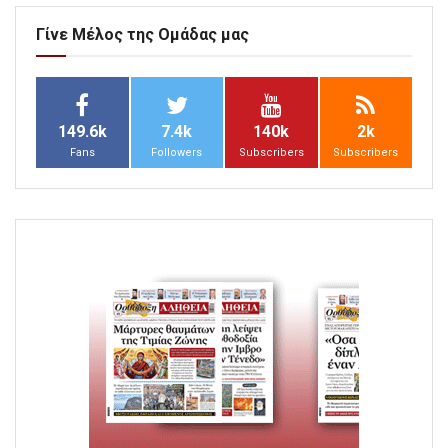
Γίνε Μέλος της Ομάδας μας
149.6k
7.4k
140k
2k
Fans
Followers
Subscribers
Subscribers