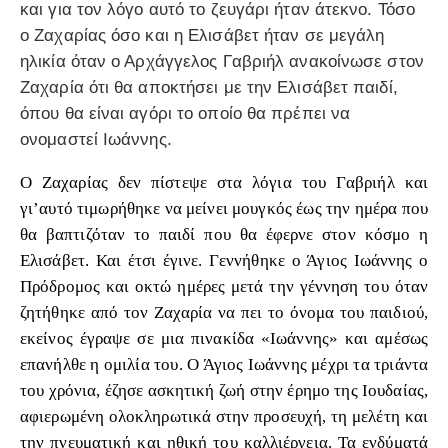
και για τον λόγο αυτό το ζευγάρι ήταν άτεκνο. Τόσο
ο Ζαχαρίας όσο και η Ελισάβετ ήταν σε μεγάλη
ηλικία όταν ο Αρχάγγελος Γαβριήλ ανακοίνωσε στον
Ζαχαρία ότι θα αποκτήσει με την Ελισάβετ παιδί,
όπου θα είναι αγόρι το οποίο θα πρέπει να
ονομαστεί Ιωάννης.
Ο Ζαχαρίας δεν πίστεψε στα λόγια του Γαβριήλ και
γι’αυτό τιμωρήθηκε να μείνει μουγκός έως την ημέρα που
θα βαπτιζόταν το παιδί που θα έφερνε στον κόσμο η
Ελισάβετ. Και έτσι έγινε. Γεννήθηκε ο Άγιος Ιωάννης ο
Πρόδρομος και οκτώ ημέρες μετά την γέννηση του όταν
ζητήθηκε από τον Ζαχαρία να πει το όνομα του παιδιού,
εκείνος έγραψε σε μια πινακίδα «Ιωάννης» και αμέσως
επανήλθε η ομιλία του. Ο Άγιος Ιωάννης μέχρι τα τριάντα
του χρόνια, έζησε ασκητική ζωή στην έρημο της Ιουδαίας,
αφιερωμένη ολοκληρωτικά στην προσευχή, τη μελέτη και
την πνευματική και ηθική του καλλιέργεια. Τα ενδύματά