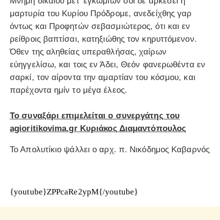
Μνήμη δικαιου μετ’ εγκωμίων σοι δε αρκέσει η
μαρτυρία του Κυρίου Πρόδρομε, ανεδείχθης γαρ
όντως και Προφητών σεβασμιώτερος, ότι και εν
ρείθροις βαπτίσαι, κατηξιώθης τον κηρυττόμενον.
Όθεν της αληθείας υπεραθλήσας, χαίρων
εύηγγελίσω, και τοις εν Άδει, Θεόν φανερωθέντα εν
σαρκί, τον αίροντα την αμαρτίαν του κόσμου, και
παρέχοντα ημίν το μέγα έλεος.
Το συναξάρι επιμελείται ο συνεργάτης του
agioritikovima.gr Κυριάκος Διαμαντόπουλος
Το Απολυτίκιο ψάλλει ο αρχ. π. Νικόδημος Καβαρνός
{youtube}ZPPcaRe2ypM{/youtube}