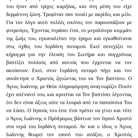
του ήταν από τρίχες καμήλας, και στη μέση του είχε
δερμάτινη ζώνη. Τρεφόταν σαν πουλί με ακρίδες και μέλι.
Για τον λόγο αυτό πολλές εικόνες τον παρουσιάζουν με
φτερούγες. Έχοντας περάσει έτσι, το μεγαλύτερο κομμάτι
της ζωής του, εγκαταλείπει την έρημο και εγκαθίσταται
στις όχθες του Ιορδάνη ποταμού. Εκεί συνεχίζει το
κήρυγμα για την έλευση του Σωτήρα και συγχρόνως
βαπτίζει πολλούς από αυτούς που έρχονται να τον
ακούσουν. Εκεί, στον Ιορδάνη ποταμό πήγε και τον
συνάντησε ο Χριστός ζητώντας του να Τον βαπτίσει. Ο
Άγιος Ιωάννης με Θεία πληροφόρηση αναγνωρίζει Ποιόν
έχει απέναντί του, και αρνείται να Τον βαπτίσει λέγοντας
ότι δεν είναι άξιος ούτε τα λουριά από τα παπούτσια Του
να λύσει. Ο Ιησούς του έιπε έτσι πρέπει να γίνει και τότε
ο Άγιος Ιωάννης ο Πρόδρομος βάπτισε τον Ιησού Χριστό
στα νερά του Ιορδάνη ποταμού. Αν και ο ίδιος ο Άγιος
Ιωάννης θεωρεί τον εαυτό του ανάξιο, ο Χριστός