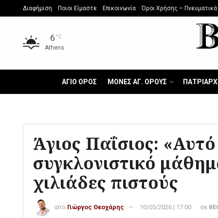
Διαφήμιση
Ποιοι Είμαστε
Επικοινωνία
Όροι Χρήσης – Πνευματικά
6
°C
Athens
ΑΓΙΟ ΟΡΟΣ
ΜΟΝΕΣ ΑΓ. ΟΡΟΥΣ
ΠΑΤΡΙΑΡΧ
Άγιος Παΐσιος: «Αυτό
συγκλονιστικό μάθημ
χιλιάδες πιστούς
από
Γιώργος Θεοχάρης
10/05/2026 | 17:00
σε
θΕ