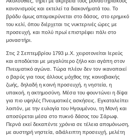
Ακολουθίες, τηρεί με ακρίβεια τους μοναστηριακούς
κανονισμούς και εκτελεί τα διακονήματά του. Το
βράδυ όμως απομακρύνεται στο δάσος, στο ερημικό
του κελί, όπου διέρχεται τις νυκτερινές ώρες με
προσευχή, και πολύ πρωί επιστρέφει πάλι στο
μοναστήρι.
Στις 2 Σεπτεμβρίου 1793 μ.Χ. χειροτονείται Ιερεύς
και αποδύεται με μεγαλύτερο ζήλο και αγάπη στον
Πνευματικό αγώνα. Τώρα πλέον δεν τον ικανοποιεί
ο βαρύς για τους άλλους μόχθος της κοινοβιακής
ζωής, δηλαδή η κοινή προσευχή, η νηστεία, η
υπακοή, η ακτημοσύνη. Μέσα του φουντώνει η δίψα
για πιο υψηλές Πνευματικές ασκήσεις. Εγκαταλείπει
λοιπόν, με την ευλογία του Ηγουμένου, τη Μονή και
αποσύρεται μέσα στο πυκνό δάσος του Σάρωφ.
Περνά εκεί δεκαπέντε χρόνια σε τέλεια απομόνωση,
με αυστηρή νηστεία, αδιάλειπτη προσευχή, μελέτη