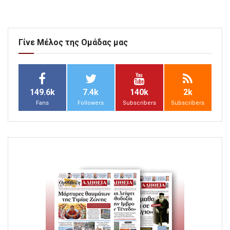
Γίνε Μέλος της Ομάδας μας
149.6k
7.4k
140k
2k
Fans
Followers
Subscribers
Subscribers