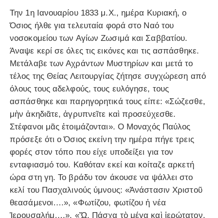
Την 1η Ιανουαρίου 1833 μ.Χ., ημέρα Κυριακή, ο
Όσιος ήλθε για τελευταία φορά στο Ναό του
νοσοκομείου των Αγίων Ζωσιμά και Σαββατίου.
Άναψε κερί σε όλες τις εικόνες και τις ασπάσθηκε.
Μετάλαβε των Αχράντων Μυστηρίων και μετά το
τέλος της Θείας Λειτουργίας ζήτησε συγχώρεση από
όλους τους αδελφούς, τους ευλόγησε, τους
ασπάσθηκε και παρηγορητικά τους είπε: «Σώζεσθε,
μὴν ἀκηδιᾶτε, ἀγρυπνεῖτε καὶ προσεύχεσθε.
Στέφανοι μᾶς ἑτοιμάζονται». Ο Μοναχός Παύλος
πρόσεξε ότι ο Όσιος εκείνη την ημέρα πήγε τρεις
φορές στον τόπο που είχε υποδείξει για τον
ενταφιασμό του. Καθόταν εκεί και κοίταζε αρκετή
ώρα στη γη. Το βράδυ τον άκουσε να ψάλλει στο
κελί του Πασχαλινούς ύμνους: «Ἀνάστασιν Χριστοῦ
θεασάμενοι….», «Φωτίζου, φωτίζου ἡ νέα
Ἱερουσαλήμ….», «Ὤ, Πάσχα τὸ μέγα καὶ ἱερώτατον,