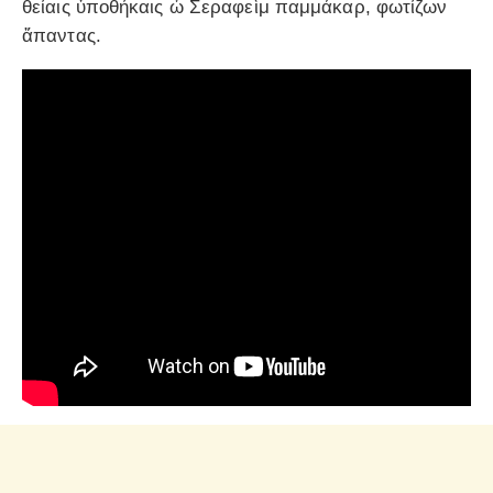
θείαις ὑποθήκαις ὦ Σεραφεὶμ παμμάκαρ, φωτίζων
ἅπαντας.