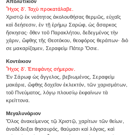
Ἀπολυτίκιον
Ἦχος δ’. Ταχὺ προκατάλαβε.
Χριστῷ ἐκ νεότητος ἀκολουθήσας θερμῶς, εὐχαῖς
καὶ δεήσεσιν, ἐν τῇ ἐρήμῳ Σαρώφ, ὡς ἄσαρκος
ἤσκησας· ὅθεν τοῦ Παρακλήτου, δεδεγμένος τὴν
χάριν, ὤφθης τῆς Θεοτόκου, θεοφόρος θεράπων· διὸ
σε μακαρίζομεν, Σεραφεὶμ Πάτερ Ὅσιε.
Κοντάκιον
Ἦχος δ’. Ἐπεφάνης σήμερον.
Ἐν Σάρωφ ὡς ἄγγελος, βεβιωμένος, Σεραφεὶμ
μακάριε, ὤφθης δοχεῖον ἐκλεκτόν, τῶν χαρισμάτων,
τοῦ Πνεύματος, λόγῳ πλουσίῳ ἐκφαίνων τὰ
κρείττονα.
Μεγαλυνάριον
Ὅλος ἀνακείμενος τῷ Χριστῷ, χαρίτων τῶν θείων,
ἀναδέδειξαι θησαυρός, θαύμασι καὶ λόγοις, καὶ