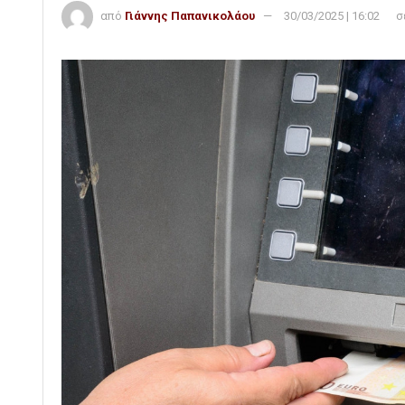
από
Γιάννης Παπανικολάου
30/03/2025 | 16:02
σ