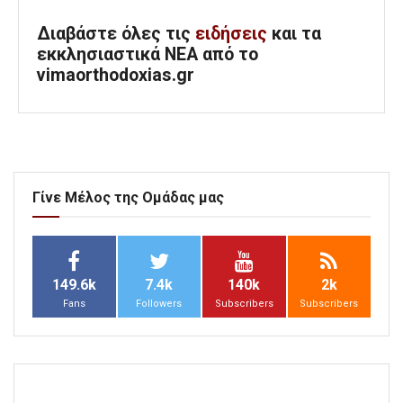
Διαβάστε όλες τις
ειδήσεις
και τα
εκκλησιαστικά ΝΕΑ από το
vimaorthodoxias.gr
Γίνε Μέλος της Ομάδας μας
149.6k
7.4k
140k
2k
Fans
Followers
Subscribers
Subscribers