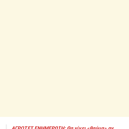
ΑΓΡΟΤΕΣ ΕΝΗΜΕΡΩΣΗ: Θα γίνει «θαύμα» αν