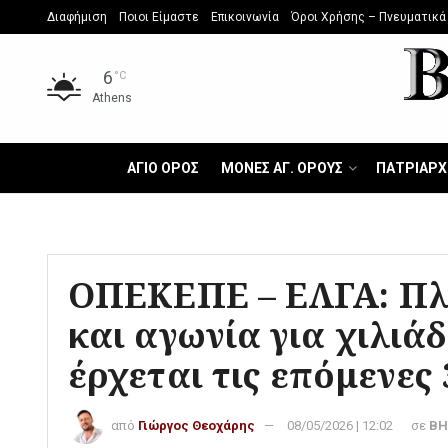
Διαφήμιση
Ποιοι Είμαστε
Επικοινωνία
Όροι Χρήσης – Πνευματικά
6
°C
Athens
ΑΓΙΟ ΟΡΟΣ
ΜΟΝΕΣ ΑΓ. ΟΡΟΥΣ
ΠΑΤΡΙΑΡΧ
ΟΠΕΚΕΠΕ – ΕΛΓΑ: Πλ
και αγωνία για χιλιάδ
έρχεται τις επόμενες
από
Γιώργος Θεοχάρης
08/05/2026 | 12:02
σε
ΒΗ