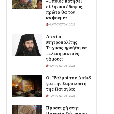
«Όποιος πατήσει
ελληνικό έδαφος,
πρώτα θα τον
κάψουμε»
4 ΑΥΓΟΎΣΤΟΥ, 2026
Διατί ο
Μητροπολίτης
Τυχικός ηρνήθη να
τελέση μικτούς
γάμους;
4 ΑΥΓΟΎΣΤΟΥ, 2026
Οι Ψαλμοί του Δαϋιδ
για την Σαρακοστή
της Παναγίας
1 ΑΥΓΟΎΣΤΟΥ, 2026
Προσευχή στην
Παναγία Γιάτρισσα