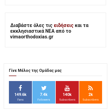
Διαβάστε όλες τις
ειδήσεις
και τα
εκκλησιαστικά ΝΕΑ από το
vimaorthodoxias.gr
Γίνε Μέλος της Ομάδας μας
149.6k
7.4k
140k
2k
Fans
Followers
Subscribers
Subscribers