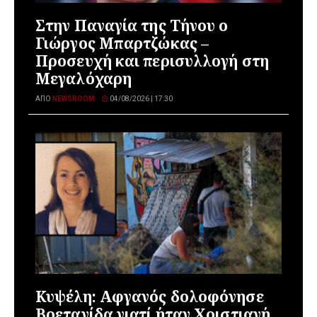
Στην Παναγία της Τήνου ο
Γιώργος Μπαρτζώκας –
Προσευχή και περισυλλογή στη
Μεγαλόχαρη
ΑΠΌ
NEWSROOM
04/08/2026 | 17:30
Κυψέλη: Αφγανός δολοφόνησε
Βρετανίδα γιατί ήταν Χριστιανή