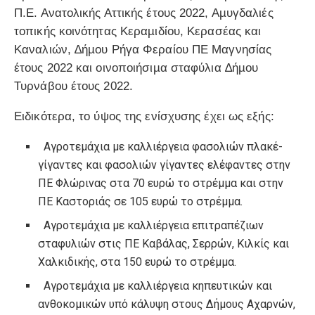
Π.Ε. Ανατολικής Αττικής έτους 2022, Αµυγδαλιές
τοπικής κοινότητας Κεραµιδίου, Κερασέας και
Καναλιών, ∆ήµου Ρήγα Φεραίου ΠΕ Μαγνησίας
έτους 2022 και οινοποιήσιµα σταφύλια ∆ήµου
Τυρνάβου έτους 2022.
Ειδικότερα, το ύψος της ενίσχυσης έχει ως εξής:
Αγροτεµάχια µε καλλιέργεια φασολιών πλακέ-
γίγαντες και φασολιών γίγαντες ελέφαντες στην
ΠΕ Φλώρινας στα 70 ευρώ το στρέµµα και στην
ΠΕ Καστοριάς σε 105 ευρώ το στρέµµα.
Αγροτεµάχια µε καλλιέργεια επιτραπέζιων
σταφυλιών στις ΠΕ Καβάλας, Σερρών, Κιλκίς και
Χαλκιδικής, στα 150 ευρώ το στρέµµα.
Αγροτεµάχια µε καλλιέργεια κηπευτικών και
ανθοκοµικών υπό κάλυψη στους ∆ήµους Αχαρνών,