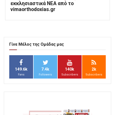
εκκλησιαστικά ΝΕΑ από το
vimaorthodoxias.gr
Γίνε Μέλος της Ομάδας μας
149.6k
7.4k
140k
2k
Fans
Followers
Subscribers
Subscribers