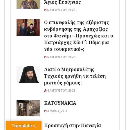
Άγιος Ευσίγνιος
5 ΑΥΓΟΎΣΤΟΥ, 2026
Ο επικεφαλής της εξόριστης
κυβέρνησης της Αμπχαζίας
στο Φανάρι – Προσεχώς και ο
Πατριάρχης Σίο Γ΄: Πάμε για
νέο «ουκρανικό»;
5 ΑΥΓΟΎΣΤΟΥ, 2026
Διατί ο Μητροπολίτης
Τυχικός ηρνήθη να τελέση
μικτούς γάμους;
4 ΑΥΓΟΎΣΤΟΥ, 2026
ΚΑΤΟΥΝΑΚΙΑ
3 ΜΑΪ́ΟΥ, 2010
Προσευχή στην Παναγία
Translate »