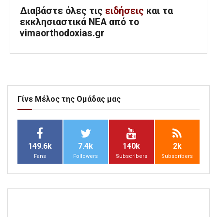
Διαβάστε όλες τις
ειδήσεις
και τα
εκκλησιαστικά ΝΕΑ από το
vimaorthodoxias.gr
Γίνε Μέλος της Ομάδας μας
149.6k
7.4k
140k
2k
Fans
Followers
Subscribers
Subscribers