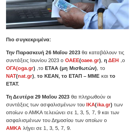
Πιο συγκεκριμένα:
Την Παρασκευή 26 Μαΐου 2023
θα καταβάλουν τις
συντάξεις Ιουνίου 2023 ο
ΟΑΕΕ
(
oaee.gr
)
,
η
ΔΕΗ
,ο
ΟΓΑ
(oga.gr
)
,το
ΕΤΑΑ (μη Μισθωτών)
, το
ΝΑΤ
(
nat.gr
)
,
το ΚΕΑΝ, το ΕΤΑΠ – ΜΜΕ
και
το
ΕΤΑΤ.
Τη Δευτέρα 29 Μαΐου 2023
θα πληρωθούν οι
συντάξεις των ασφαλισμένων του
ΙΚΑ
(
ika.gr
)
των
οποίων ο ΑΜΚΑ τελειώνει σε 1, 3, 5, 7, 9 και των
ασφαλισμένων του Δημοσίου των οποίων ο
ΑΜΚΑ
λήγει σε 1, 3, 5, 7, 9.