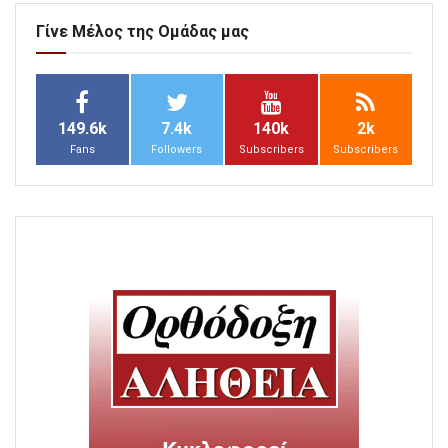
Γίνε Μέλος της Ομάδας μας
149.6k
7.4k
140k
2k
Fans
Followers
Subscribers
Subscribers