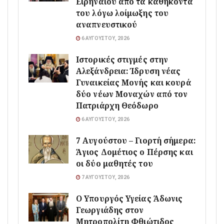
Ειρηναίου από τα καθήκοντά
του λόγω λοίμωξης του
αναπνευστικού
6 ΑΥΓΟΎΣΤΟΥ, 2026
Ιστορικές στιγμές στην
Αλεξάνδρεια: Ίδρυση νέας
Γυναικείας Μονής και κουρά
δύο νέων Μοναχών από τον
Πατριάρχη Θεόδωρο
6 ΑΥΓΟΎΣΤΟΥ, 2026
7 Αυγούστου – Γιορτή σήμερα:
Άγιος Δομέτιος ο Πέρσης και
οι δύο μαθητές του
7 ΑΥΓΟΎΣΤΟΥ, 2026
O Υπουργός Υγείας Άδωνις
Γεωργιάδης στον
Μητροπολίτη Φθιώτιδος