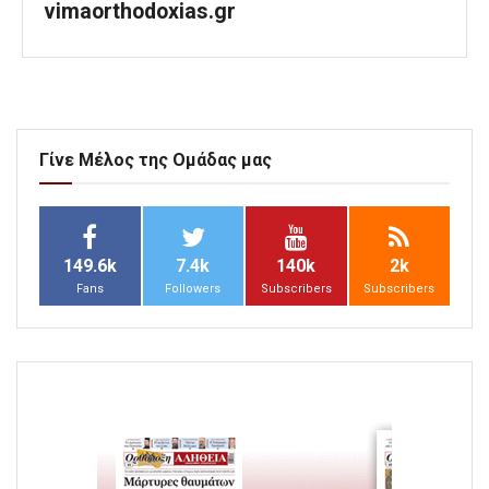
vimaorthodoxias.gr
Γίνε Μέλος της Ομάδας μας
149.6k
7.4k
140k
2k
Fans
Followers
Subscribers
Subscribers