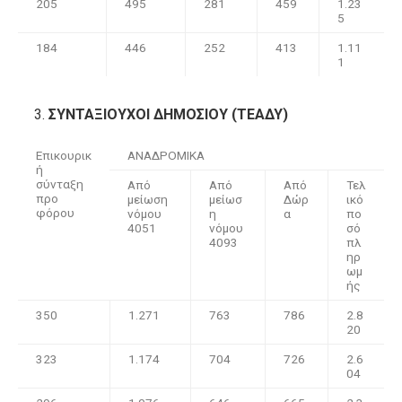
205
495
281
459
1.23
5
184
446
252
413
1.11
1
ΣΥΝΤΑΞΙΟΥΧΟΙ ΔΗΜΟΣΙΟΥ (ΤΕΑΔΥ)
Επικουρικ
ΑΝΑΔΡΟΜΙΚΑ
ή
σύνταξη
Από
Από
Από
Τελ
προ
μείωση
μείωσ
Δώρ
ικό
φόρου
νόμου
η
α
πο
4051
νόμου
σό
4093
πλ
ηρ
ωμ
ής
350
1.271
763
786
2.8
20
323
1.174
704
726
2.6
04