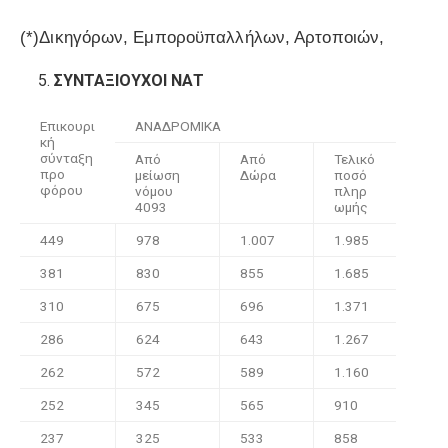
(*)Δικηγόρων, Εμποροϋπαλλήλων, Αρτοποιών,
ΣΥΝΤΑΞΙΟΥΧΟΙ ΝΑΤ
Επικουρι
ΑΝΑΔΡΟΜΙΚΑ
κή
σύνταξη
Από
Από
Τελικό
προ
μείωση
Δώρα
ποσό
φόρου
νόμου
πληρ
4093
ωμής
449
978
1.007
1.985
381
830
855
1.685
310
675
696
1.371
286
624
643
1.267
262
572
589
1.160
252
345
565
910
237
325
533
858