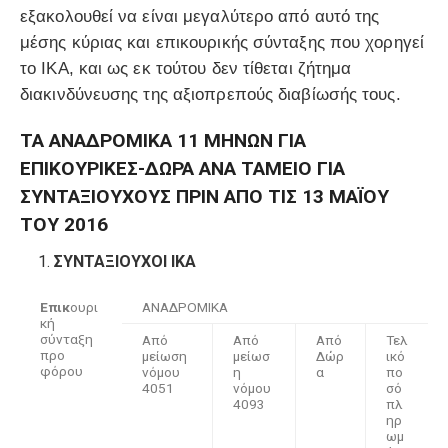
εξακολουθεί να είναι μεγαλύτερο από αυτό της
μέσης κύριας και επικουρικής σύνταξης που χορηγεί
το ΙΚΑ, και ως εκ τούτου δεν τίθεται ζήτημα
διακινδύνευσης της αξιοπρεπούς διαβίωσής τους.
ΤΑ ΑΝΑΔΡΟΜΙΚΑ 11 ΜΗΝΩΝ ΓΙΑ
ΕΠΙΚΟΥΡΙΚΕΣ-ΔΩΡΑ ΑΝΑ ΤΑΜΕΙΟ ΓΙΑ
ΣΥΝΤΑΞΙΟΥΧΟΥΣ ΠΡΙΝ ΑΠΟ ΤΙΣ 13 ΜΑΪΟΥ
ΤΟΥ 2016
ΣΥΝΤΑΞΙΟΥΧΟΙ ΙΚΑ
Επικ
ουρι
ΑΝΑΔΡΟΜΙΚΑ
κή
σύνταξη
Από
Από
Από
Τελ
προ
μείωση
μείωσ
Δώρ
ικό
φόρου
νόμου
η
α
πο
4051
νόμου
σό
4093
πλ
ηρ
ωμ