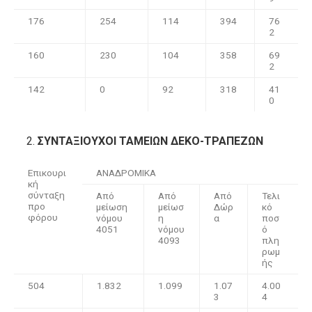
176
254
114
394
76
2
160
230
104
358
69
2
142
0
92
318
41
0
ΣΥΝΤΑΞΙΟΥΧΟΙ ΤΑΜΕΙΩΝ ΔΕΚΟ-ΤΡΑΠΕΖΩΝ
Επικουρι
ΑΝΑΔΡΟΜΙΚΑ
κή
σύνταξη
Από
Από
Από
Τελι
προ
μείωση
μείωσ
Δώρ
κό
φόρου
νόμου
η
α
ποσ
4051
νόμου
ό
4093
πλη
ρωμ
ής
504
1.832
1.099
1.07
4.00
3
4