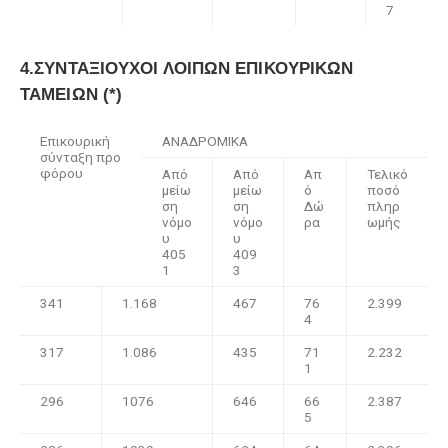
7
4.ΣΥΝΤΑΞΙΟΥΧΟΙ ΛΟΙΠΩΝ ΕΠΙΚΟΥΡΙΚΩΝ
ΤΑΜΕΙΩΝ (*)
Επικουρική
ΑΝΑΔΡΟΜΙΚΑ
σύνταξη προ
φόρου
Από
Από
Απ
Τελικό
μείω
μείω
ό
ποσό
ση
ση
Δώ
πληρ
νόμο
νόμο
ρα
ωμής
υ
υ
405
409
1
3
341
1.168
467
76
2.399
4
317
1.086
435
71
2.232
1
296
1076
646
66
2.387
5