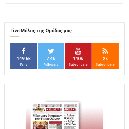
Γίνε Μέλος της Ομάδας μας
149.6k
7.4k
140k
2k
Fans
Followers
Subscribers
Subscribers