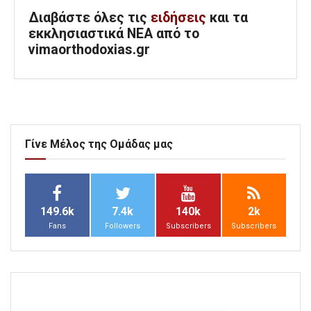
Διαβάστε όλες τις
ειδήσεις
και τα
εκκλησιαστικά ΝΕΑ από το
vimaorthodoxias.gr
Γίνε Μέλος της Ομάδας μας
149.6k
7.4k
140k
2k
Fans
Followers
Subscribers
Subscribers