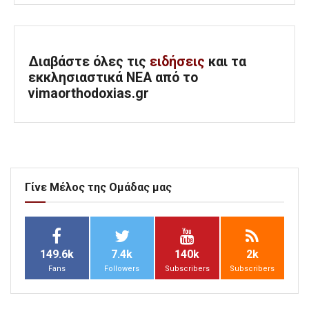
Διαβάστε όλες τις
ειδήσεις
και τα
εκκλησιαστικά ΝΕΑ από το
vimaorthodoxias.gr
Γίνε Μέλος της Ομάδας μας
149.6k
7.4k
140k
2k
Fans
Followers
Subscribers
Subscribers