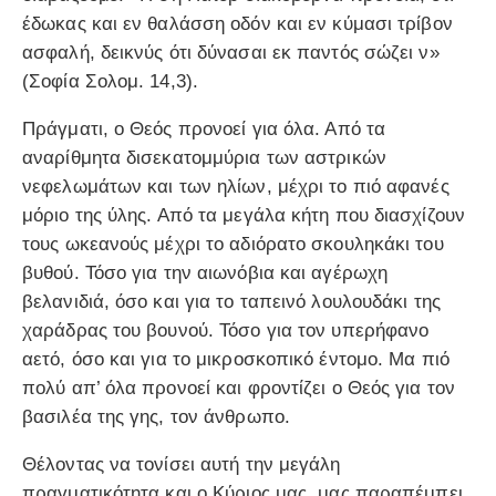
έδωκας και εν θαλάσση οδόν και εν κύμασι τρίβον
ασφαλή, δεικνύς ότι δύνασαι εκ παντός σώζει ν»
(Σοφία Σολομ. 14,3).
Πράγματι, ο Θεός προνοεί για όλα. Από τα
αναρίθμητα δισεκατομμύρια των αστρικών
νεφελωμάτων και των ηλίων, μέχρι το πιό αφανές
μόριο της ύλης. Από τα μεγάλα κήτη που διασχίζουν
τους ωκεανούς μέχρι το αδιόρατο σκουληκάκι του
βυθού. Τόσο για την αιωνόβια και αγέρωχη
βελανιδιά, όσο και για το ταπεινό λουλουδάκι της
χαράδρας του βουνού. Τόσο για τον υπερήφανο
αετό, όσο και για το μικροσκοπικό έντομο. Μα πιό
πολύ απ’ όλα προνοεί και φροντίζει ο Θεός για τον
βασιλέα της γης, τον άνθρωπο.
Θέλοντας να τονίσει αυτή την μεγάλη
πραγματικότητα και ο Κύριος μας, μας παραπέμπει