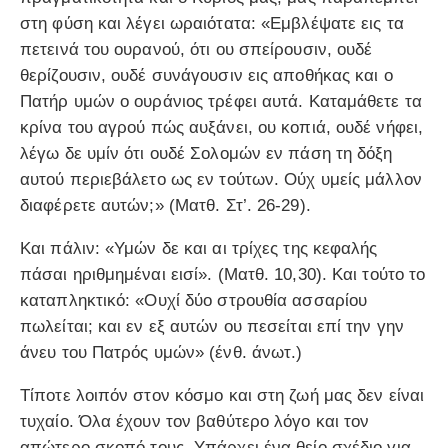
στη φύση και λέγει ωραιότατα: «Εμβλέψατε εις τα
πετεινά του ουρανού, ότι ου σπείρουσιν, ουδέ
θερίζουσιν, ουδέ συνάγουσιν εις αποθήκας και ο
Πατήρ υμών ο ουράνιος τρέφει αυτά. Καταμάθετε τα
κρίνα του αγρού πώς αυξάνει, ου κοπιά, ουδέ νήφει,
λέγω δε υμίν ότι ουδέ Σολομών εν πάση τη δόξη
αυτού περιεβάλετο ως εν τούτων. Ούχ υμείς μάλλον
διαφέρετε αυτών;» (Ματθ. Στ’. 26-29).
Και πάλιν: «Υμών δε και αι τρίχες της κεφαλής
πάσαι ηριθμημέναι εισί». (Ματθ. 10,30). Και τούτο το
καταπληκτικό: «Ουχί δύο στρουθία ασσαρίου
πωλείται; και εν εξ αυτών ου πεσείται επί την γην
άνευ του Πατρός υμών» (ένθ. άνωτ.)
Τίποτε λοιπόν στον κόσμο και στη ζωή μας δεν είναι
τυχαίο. Όλα έχουν τον βαθύτερο λόγο και τον
απώτερο σκοπό τους. Υπάρχει ένα θείο σχέδιο για