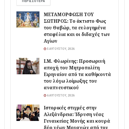
ΠΕΡΙΣΣΌΤΕΡΑ
ΜΕΤΑΜΟΡΦΩΣΗ ΤΟΥ
ΣΩΤΗΡΟΣ: Το άκτιστο Φως
του Θαβώρ, τα ευλογημένα
σταφύλια και οι διδαχές των
Αγίων
5 ΑΥΓΟΎΣΤΟΥ, 2026
Ι.Μ. Φλωρίνης: Προσωρινή
αποχή του Μητροπολίτη
Ειρηναίου από τα καθήκοντά
του λόγω λοίμωξης του
αναπνευστικού
6 ΑΥΓΟΎΣΤΟΥ, 2026
Ιστορικές στιγμές στην
Αλεξάνδρεια: Ίδρυση νέας
Γυναικείας Μονής και κουρά
δύο νέων Μοναχών από τον