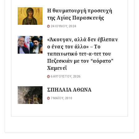
Η θαυματουργή προσευχή
της Αγίας Παρασκευής
24 ΙΟΥΛΊΟΥ, 2024
«Άκουγαν, αλλά δεν έβλεπαν
ο ένας τον άλλο» – Το
ταπεινωτικό τετ-α-τετ του
Πεζεσκιάν με τον “αόρατο”
Χαμενεΐ
6 ΑΥΓΟΎΣΤΟΥ, 2026
ΣΠΗΛΑΙΑ ΑΘΩΝΑ
7 ΜΑΪ́ΟΥ, 2010