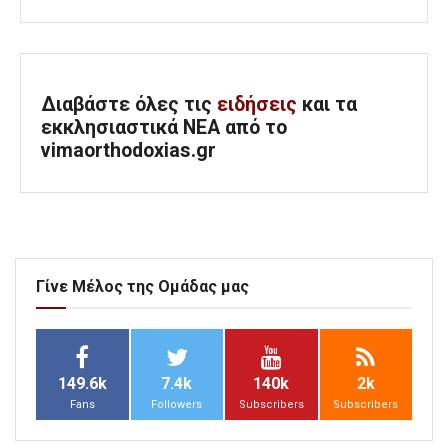
Διαβάστε όλες τις
ειδήσεις
και τα
εκκλησιαστικά ΝΕΑ από το
vimaorthodoxias.gr
Γίνε Μέλος της Ομάδας μας
149.6k
7.4k
140k
2k
Fans
Followers
Subscribers
Subscribers