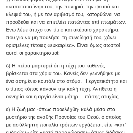
«καπατσοσύνη» του, την πονηριά, την ψευτιά και
κλεψιά του, ή με τον αριβισμό του, κατορθώνει να
προοδεύει και να επιπλέει πατώντας επί πτωμάτων.
Ενώ λέμε άτυχο τον τίμιο και ακέραιο χαρακτήρα,
που για να μη πουλήσει τη συνείδησή του, χάνει
ορισμένες τέτοιες «ευκαιρίες». Είναι όμως σωστοί
αυτοί οι χαρακτηρισμοί;
δ) Η πείρα μαρτυρεί ότι η τύχη του καθενός
βρίσκεται στα χέρια του. Κανείς δεν γεννήθηκε με
ένα ασημένιο κουτάλι στο στόμα. Η εργατικότητα και
ο τίμιος κόπος κάνουν την καλή τύχη. Αντίθετα η
οκνηρία και η αργία είναι μήτηρ… πάσης ατυχίας…
ε) Η ζωή μας -όπως προελέχθη- κυλά μέσα στο
μυστήριο της αγαθής Προνοίας του Θεού, ο οποίος
με ασύλληπτη ποικιλία τρόπων εργάζεται, είτε «κατ’
ευδοκίαν» είτε «κατά παραχώρησιν» όπως διδάσκει