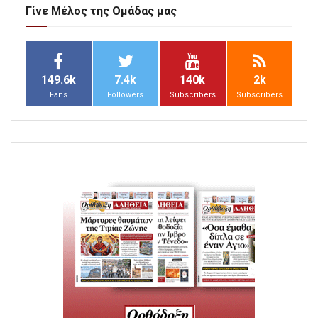
Γίνε Μέλος της Ομάδας μας
149.6k
7.4k
140k
2k
Fans
Followers
Subscribers
Subscribers