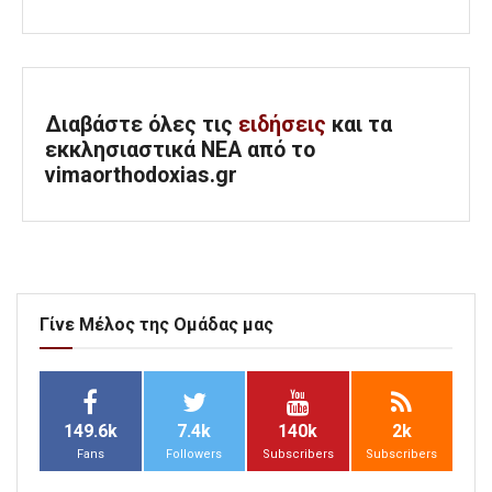
Διαβάστε όλες τις
ειδήσεις
και τα
εκκλησιαστικά ΝΕΑ από το
vimaorthodoxias.gr
Γίνε Μέλος της Ομάδας μας
149.6k
7.4k
140k
2k
Fans
Followers
Subscribers
Subscribers