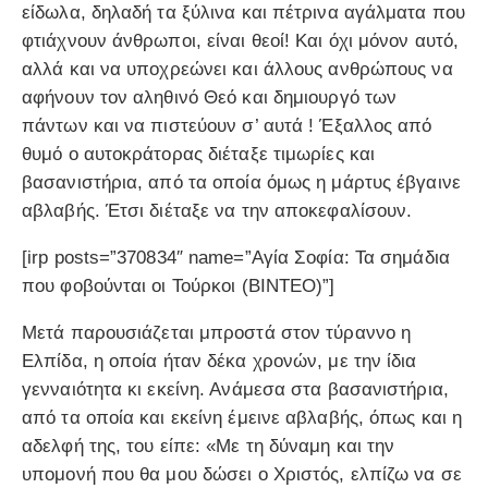
είδωλα, δηλαδή τα ξύλινα και πέτρινα αγάλματα που
φτιάχνουν άνθρωποι, είναι θεοί! Και όχι μόνον αυτό,
αλλά και να υποχρεώνει και άλλους ανθρώπους να
αφήνουν τον αληθινό Θεό και δημιουργό των
πάντων και να πιστεύουν σ’ αυτά ! Έξαλλος από
θυμό ο αυτοκράτορας διέταξε τιμωρίες και
βασανιστήρια, από τα οποία όμως η μάρτυς έβγαινε
αβλαβής. Έτσι διέταξε να την αποκεφαλίσουν.
[irp posts=”370834″ name=”Αγία Σοφία: Τα σημάδια
που φοβούνται οι Τούρκοι (ΒΙΝΤΕΟ)”]
Μετά παρουσιάζεται μπροστά στον τύραννο η
Ελπίδα, η οποία ήταν δέκα χρονών, με την ίδια
γενναιότητα κι εκείνη. Ανάμεσα στα βασανιστήρια,
από τα οποία και εκείνη έμεινε αβλαβής, όπως και η
αδελφή της, του είπε: «Με τη δύναμη και την
υπομονή που θα μου δώσει ο Χριστός, ελπίζω να σε