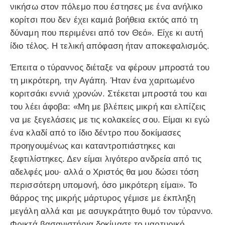
νικήσω στον πόλεμο που έστησες με ένα ανήλικο
κορίτσι που δεν έχει καμιά βοήθεια εκτός από τη
δύναμη που περιμένει από τον Θεό». Είχε κι αυτή
ίδιο τέλος. Η τελική απόφαση ήταν αποκεφαλισμός.
Έπειτα ο τύραννος διέταξε να φέρουν μπροστά του
τη μικρότερη, την Αγάπη. Ήταν ένα χαριτωμένο
κοριτσάκι εννιά χρονών. Στέκεται μπροστά του και
του λέει άφοβα: «Μη με βλέπεις μικρή και ελπίζεις
να με ξεγελάσεις με τις κολακείες σου. Είμαι κι εγώ
ένα κλαδί από το ίδιο δέντρο που δοκίμασες
προηγουμένως και καταντροπιάστηκες και
ξεφτιλίστηκες. Δεν είμαι λιγότερο ανδρεία από τις
αδελφές μου· αλλά ο Χριστός θα μου δώσει τόση
περισσότερη υπομονή, όσο μικρότερη είμαι». Το
θάρρος της μικρής μάρτυρος γέμισε με έκπληξη
μεγάλη αλλά και με ασυγκράτητο θυμό τον τύραννο.
Φρικτά βασανιστήρια δοκίμασε το μαρτυρικό