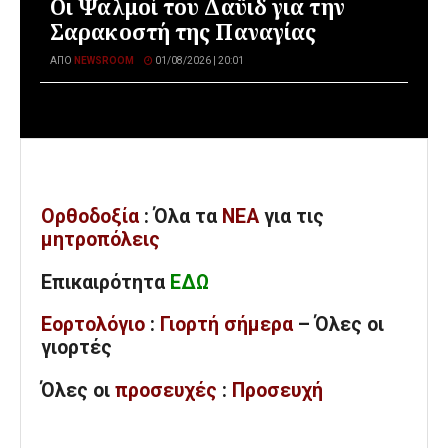
Οι Ψαλμοί του Δαϋιδ για την
Σαρακοστή της Παναγίας
ΑΠΌ
NEWSROOM
01/08/2026 | 20:01
Ορθοδοξία
: Όλα
τα
ΝΕΑ
για τις
μητροπόλεις
Επικαιρότητα
ΕΔΩ
Εορτολόγιο
:
Γιορτή σήμερα
– Όλες οι
γιορτές
Όλες
οι
προσευχές
:
Προσευχή