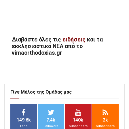
Διαβάστε όλες τις
ειδήσεις
και τα
εκκλησιαστικά ΝΕΑ από το
vimaorthodoxias.gr
Γίνε Μέλος της Ομάδας μας
149.6k
7.4k
140k
2k
Fans
Followers
Subscribers
Subscribers