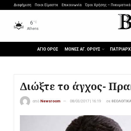
Διαφήμιση
Ποιοι Είμαστε
Επικοινωνία
Όροι Χρήσης – Πνευματικά
6
°C
Athens
ΑΓΙΟ ΟΡΟΣ
ΜΟΝΕΣ ΑΓ. ΟΡΟΥΣ
ΠΑΤΡΙΑΡΧ
Διώξτε το άγχος- Πρα
από
Newsroom
08/03/2017 | 16:19
σε
θΕΟΛΟΓΙΚΑ