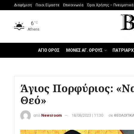
Διαφήμιση
Ποιοι Είμαστε
Επικοινωνία
Όροι Χρήσης – Πνευματικά
6
°C
Athens
ΑΓΙΟ ΟΡΟΣ
ΜΟΝΕΣ ΑΓ. ΟΡΟΥΣ
ΠΑΤΡΙΑΡΧ
Άγιος Πορφύριος: «Ν
Θεό»
από
Newsroom
18/08/2023 | 11:30
σε
θΕΟΛΟΓΙΚΑ