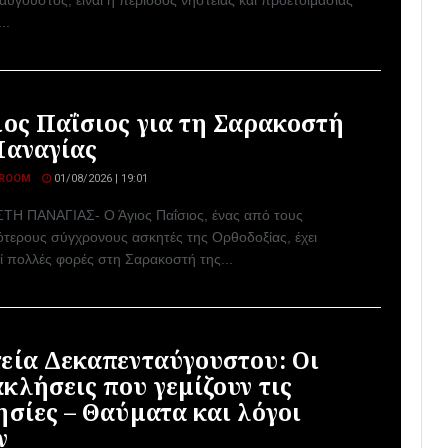
ύγουστος, είναι η περίοδος νηστείας και προετοιμασίας
..
ιος Παΐσιος για τη Σαρακοστή
Παναγίας
ROOM
01/08/2026 | 19:01
Η ΠΑΝΑΓΙΑΣ- Ο Άγιος Παΐσιος, ένας από τους
ότερους σύγχρονους ασκητές της Ορθοδοξίας, έχει
ί πολλές φορές στη Σαρακοστή της...
εία Δεκαπενταύγουστου: Οι
κλήσεις που γεμίζουν τις
ησίες – Θαύματα και λόγοι
ν