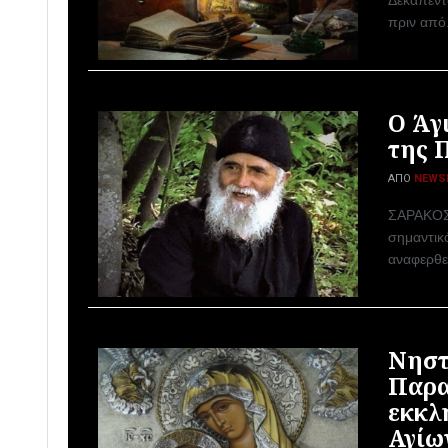
Δεκαπεντα
πριν από.
Ο Άγ
της 
ΑΠΌ
NEWS
ΣΑΡΑΚΟΣΤ
σημαντικ
αναφερθε
Νηστ
Παρα
εκκλ
Αγίω