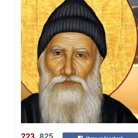
223
825