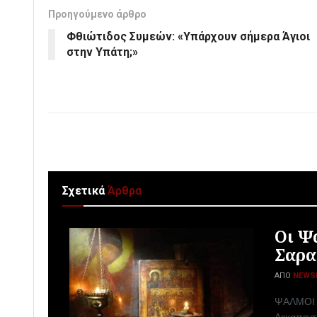
Προηγούμενο άρθρο
Φθιώτιδος Συμεών: «Υπάρχουν σήμερα Άγιοι
στην Υπάτη;»
Σχετικά
Άρθρα
Οι Ψ
Σαρα
ΑΠΌ
NEWS
ΨΑΛΜΟΙ Τ