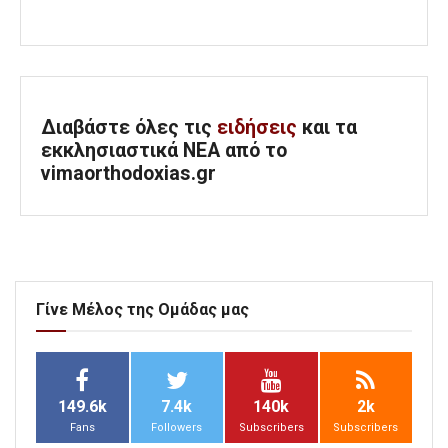
Διαβάστε όλες τις
ειδήσεις
και τα
εκκλησιαστικά ΝΕΑ από το
vimaorthodoxias.gr
Γίνε Μέλος της Ομάδας μας
149.6k
7.4k
140k
2k
Fans
Followers
Subscribers
Subscribers