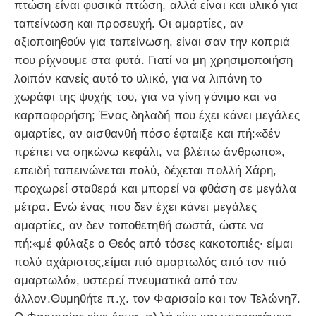
πτώση είναι φυσικά πτώση, αλλά είναι και υλικό για
ταπείνωση και προσευχή. Οι αμαρτίες, αν
αξιοποιηθούν για ταπείνωση, είναι σαν την κοπριά
που ρίχνουμε στα φυτά. Γιατί να μη χρησιμοποιήση
λοιπόν κανείς αυτό το υλικό, για να λιπάνη το
χωράφι της ψυχής του, για να γίνη γόνιμο και να
καρποφορήση; Ένας δηλαδή που έχει κάνει μεγάλες
αμαρτίες, αν αισθανθή πόσο έφταιξε και πή:«δέν
πρέπει να σηκώνω κεφάλι, να βλέπω άνθρωπο»,
επειδή ταπεινώνεται πολύ, δέχεται πολλή Χάρη,
προχωρεί σταθερά και μπορεί να φθάση σε μεγάλα
μέτρα. Ενώ ένας που δεν έχει κάνει μεγάλες
αμαρτίες, αν δεν τοποθετηθή σωστά, ώστε να
πή:«μέ φύλαξε ο Θεός από τόσες κακοτοπιές· είμαι
πολύ αχάριστος,είμαι πιό αμαρτωλός από τον πιό
αμαρτωλό», υστερεί πνευματικά από τον
άλλον.Θυμηθήτε π.χ. τον Φαρισαίο και τον Τελώνη7.