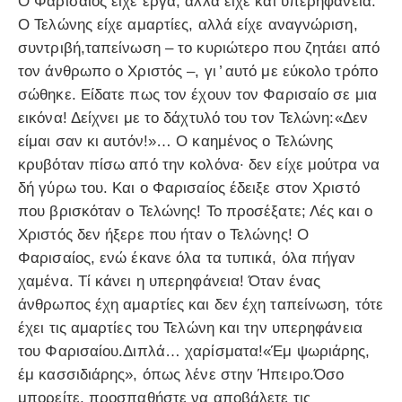
Ο Φαρισαίος είχε έργα, αλλά είχε και υπερηφάνεια.
Ο Τελώνης είχε αμαρτίες, αλλά είχε αναγνώριση,
συντριβή,ταπείνωση – το κυριώτερο που ζητάει από
τον άνθρωπο ο Χριστός –, γι ̓ αυτό με εύκολο τρόπο
σώθηκε. Είδατε πως τον έχουν τον Φαρισαίο σε μια
εικόνα! Δείχνει με το δάχτυλό του τον Τελώνη:«Δεν
είμαι σαν κι αυτόν!»… Ο καημένος ο Τελώνης
κρυβόταν πίσω από την κολόνα· δεν είχε μούτρα να
δή γύρω του. Και ο Φαρισαίος έδειξε στον Χριστό
που βρισκόταν ο Τελώνης! Το προσέξατε; Λές και ο
Χριστός δεν ήξερε που ήταν ο Τελώνης! Ο
Φαρισαίος, ενώ έκανε όλα τα τυπικά, όλα πήγαν
χαμένα. Τί κάνει η υπερηφάνεια! Όταν ένας
άνθρωπος έχη αμαρτίες και δεν έχη ταπείνωση, τότε
έχει τις αμαρτίες του Τελώνη και την υπερηφάνεια
του Φαρισαίου.Διπλά… χαρίσματα!«Έμ ψωριάρης,
έμ κασσιδιάρης», όπως λένε στην Ήπειρο.Όσο
μπορείτε, προσπαθήστε να αποβάλετε τις