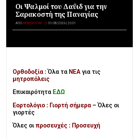
Οι Ψαλμοί του Δαϋιδ για την
Σαρακοστή της Παναγίας
ΑΠΌ
NEWSROOM
01/08/2026 | 20:01
Ορθοδοξία
: Όλα
τα
ΝΕΑ
για τις
μητροπόλεις
Επικαιρότητα
ΕΔΩ
Εορτολόγιο
:
Γιορτή σήμερα
– Όλες οι
γιορτές
Όλες
οι
προσευχές
:
Προσευχή