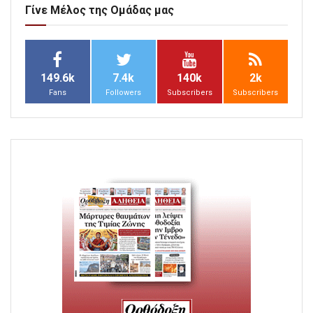
Γίνε Μέλος της Ομάδας μας
149.6k
7.4k
140k
2k
Fans
Followers
Subscribers
Subscribers