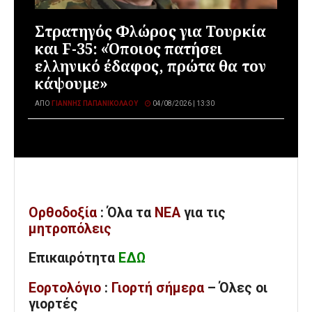
Στρατηγός Φλώρος για Τουρκία
και F-35: «Όποιος πατήσει
ελληνικό έδαφος, πρώτα θα τον
κάψουμε»
ΑΠΌ
ΓΙΆΝΝΗΣ ΠΑΠΑΝΙΚΟΛΆΟΥ
04/08/2026 | 13:30
Ορθοδοξία
: Όλα
τα
ΝΕΑ
για τις
μητροπόλεις
Επικαιρότητα
ΕΔΩ
Εορτολόγιο
:
Γιορτή σήμερα
– Όλες οι
γιορτές