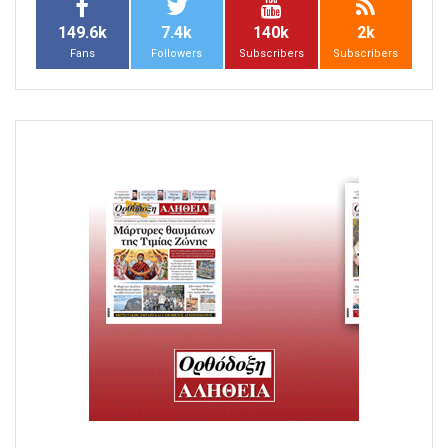
149.6k
7.4k
140k
2k
Fans
Followers
Subscribers
Subscribers