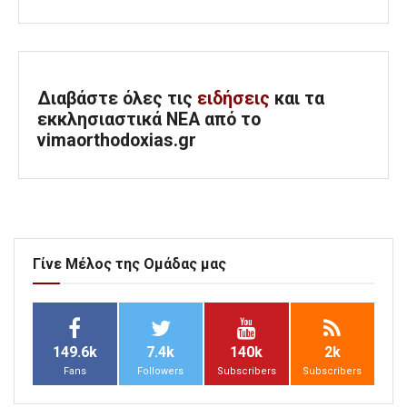
Διαβάστε όλες τις
ειδήσεις
και τα
εκκλησιαστικά ΝΕΑ από το
vimaorthodoxias.gr
Γίνε Μέλος της Ομάδας μας
149.6k
7.4k
140k
2k
Fans
Followers
Subscribers
Subscribers