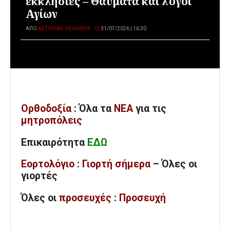
εκκλησίες – Θαύματα και λόγοι
Αγίων
ΑΠΌ
ΚΑΤΕΡΊΝΑ ΘΕΟΧΆΡΗ
31/07/2026 | 16:30
Ορθοδοξία
: Όλα
τα
ΝΕΑ
για τις
μητροπόλεις
Επικαιρότητα
ΕΔΩ
Εορτολόγιο
:
Γιορτή σήμερα
– Όλες οι
γιορτές
Όλες
οι
προσευχές
:
Προσευχή