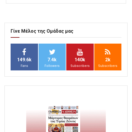
Γίνε Μέλος της Ομάδας μας
149.6k
7.4k
140k
2k
Fans
Followers
Subscribers
Subscribers