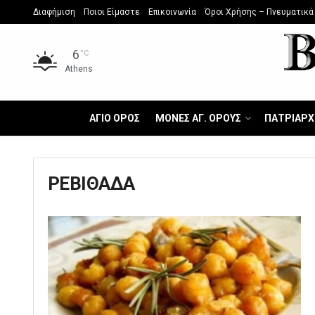
Διαφήμιση
Ποιοι Είμαστε
Επικοινωνία
Όροι Χρήσης – Πνευματικά
6
°C
Athens
ΑΓΙΟ ΟΡΟΣ
ΜΟΝΕΣ ΑΓ. ΟΡΟΥΣ
ΠΑΤΡΙΑΡΧ
ΡΕΒΙΘΑΔΑ