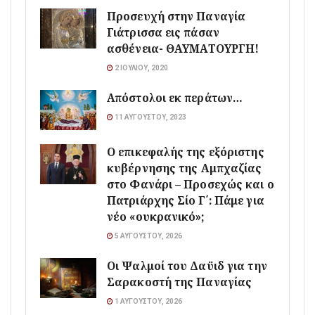
Προσευχή στην Παναγία
Γιάτρισσα εις πάσαν
ασθένεια- ΘΑΥΜΑΤΟΥΡΓΗ!
2 ΙΟΥΛΊΟΥ, 2020
Απόστολοι εκ περάτων…
11 ΑΥΓΟΎΣΤΟΥ, 2023
Ο επικεφαλής της εξόριστης
κυβέρνησης της Αμπχαζίας
στο Φανάρι – Προσεχώς και ο
Πατριάρχης Σίο Γ΄: Πάμε για
νέο «ουκρανικό»;
5 ΑΥΓΟΎΣΤΟΥ, 2026
Οι Ψαλμοί του Δαϋιδ για την
Σαρακοστή της Παναγίας
1 ΑΥΓΟΎΣΤΟΥ, 2026