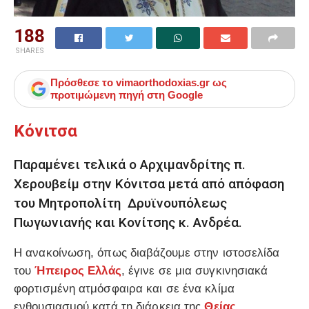
188
SHARES
Πρόσθεσε το
vimaorthodoxias.gr
ως
προτιμώμενη πηγή στη Google
Κόνιτσα
Παραμένει τελικά ο Αρχιμανδρίτης π.
Χερουβείμ στην Κόνιτσα μετά από απόφαση
του Μητροπολίτη Δρυϊνουπόλεως
Πωγωνιανής και Κονίτσης κ. Ανδρέα.
Η ανακοίνωση, όπως διαβάζουμε στην ιστοσελίδα
του
Ήπειρος Ελλάς
, έγινε σ
ε μια συγκινησιακά
φορτισμένη ατμόσφαιρα και σε ένα κλίμα
ενθουσιασμού κατά τη διάρκεια της
Θείας