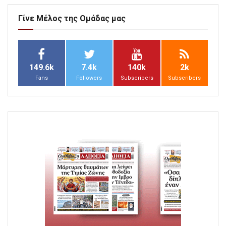
Γίνε Μέλος της Ομάδας μας
149.6k
7.4k
140k
2k
Fans
Followers
Subscribers
Subscribers