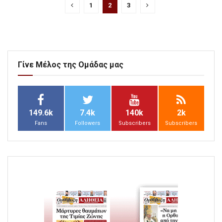
1
2
3
Γίνε Μέλος της Ομάδας μας
149.6k
7.4k
140k
2k
Fans
Followers
Subscribers
Subscribers