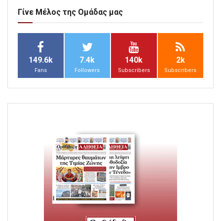
Γίνε Μέλος της Ομάδας μας
149.6k
7.4k
140k
2k
Fans
Followers
Subscribers
Subscribers