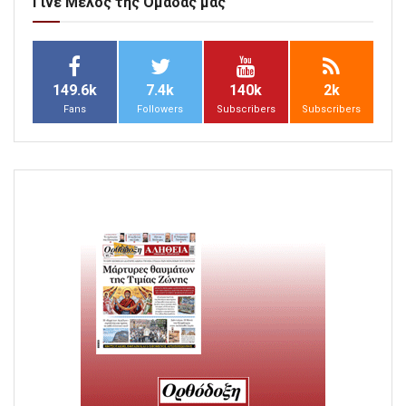
Γίνε Μέλος της Ομάδας μας
149.6k
7.4k
140k
2k
Fans
Followers
Subscribers
Subscribers