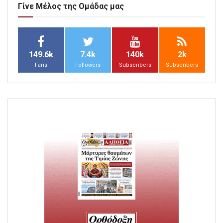
Γίνε Μέλος της Ομάδας μας
149.6k
7.4k
140k
2k
Fans
Followers
Subscribers
Subscribers