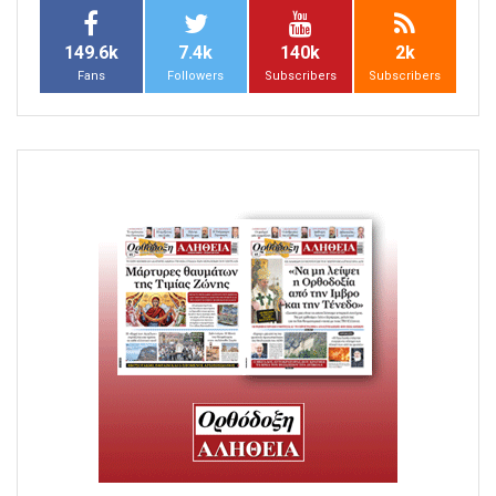
149.6k
7.4k
140k
2k
Fans
Followers
Subscribers
Subscribers