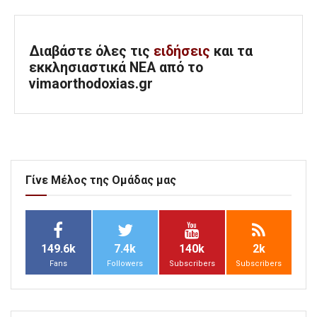
Διαβάστε όλες τις
ειδήσεις
και τα
εκκλησιαστικά ΝΕΑ από το
vimaorthodoxias.gr
Γίνε Μέλος της Ομάδας μας
149.6k
7.4k
140k
2k
Fans
Followers
Subscribers
Subscribers