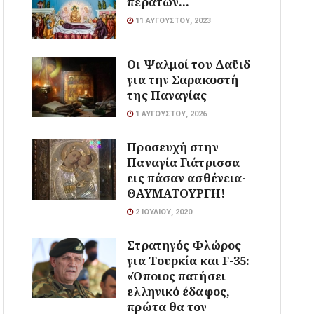
περάτων…
11 ΑΥΓΟΎΣΤΟΥ, 2023
Οι Ψαλμοί του Δαϋιδ
για την Σαρακοστή
της Παναγίας
1 ΑΥΓΟΎΣΤΟΥ, 2026
Προσευχή στην
Παναγία Γιάτρισσα
εις πάσαν ασθένεια-
ΘΑΥΜΑΤΟΥΡΓΗ!
2 ΙΟΥΛΊΟΥ, 2020
Στρατηγός Φλώρος
για Τουρκία και F-35:
«Όποιος πατήσει
ελληνικό έδαφος,
πρώτα θα τον