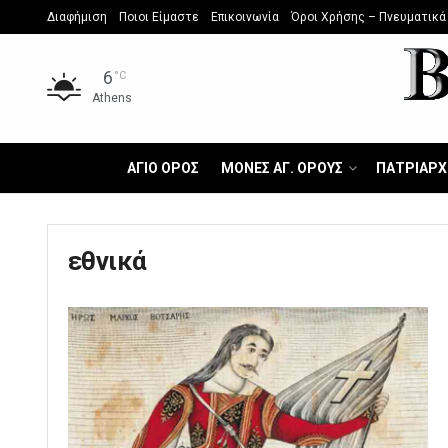
Διαφήμιση
Ποιοι Είμαστε
Επικοινωνία
Όροι Χρήσης – Πνευματικά
6
°C
Athens
ΑΓΙΟ ΟΡΟΣ
ΜΟΝΕΣ ΑΓ. ΟΡΟΥΣ
ΠΑΤΡΙΑΡΧ
εθνικά