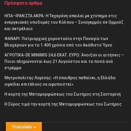
Πρόσφατα άρθρα
ΗΠΑ–ΙΡΑΝ ΣΤΑ ΑΚΡΑ: Η Τεχεράνη απειλεί με χτύπημα στις
ενεργειακές υποδομές του Κόλπου – Συναγερμός σε Ορμούζ
και πετρέλαιο
ΦΑΝΑΡΙ: Πατριαρχική χοροστασία στην Παναγία των
Βλαχερνών για τα 1.400 χρόνια από τον Ακάθιστο Ύμνο
ΑΓΡΟΤΙΚΑ-DE MINIMIS 24,6 ΕΚΑΤ. ΕΥΡΩ: Άνοιξαν οι αιτήσεις –
Ποιοι πληρώνονται έως 21 Αυγούστου και τα ποσά ανά
στρέμμα
Μητροπολίτης Λαρίσης: «Η ύπαιθρος πεθαίνει, η Ελλάδα
οφείλει επιτέλους να αφυπνιστεί»
Η εορτή της Μεταμορφώσεως του Σωτήρος στη Σαντορίνη
Η Σύρος τιμά την εορτή της Μεταμορφώσεως του Σωτήρος
Translate »