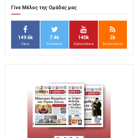
Γίνε Μέλος της Ομάδας μας
149.6k
7.4k
140k
2k
Fans
Followers
Subscribers
Subscribers