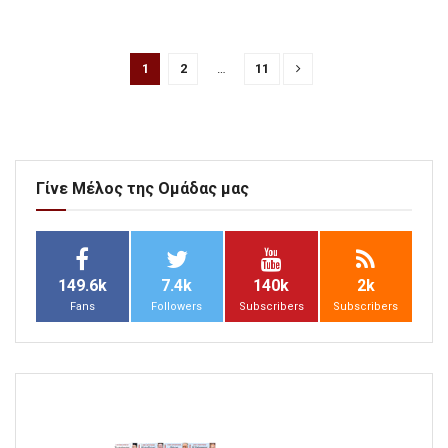
1
2
…
11
Γίνε Μέλος της Ομάδας μας
149.6k
7.4k
140k
2k
Fans
Followers
Subscribers
Subscribers