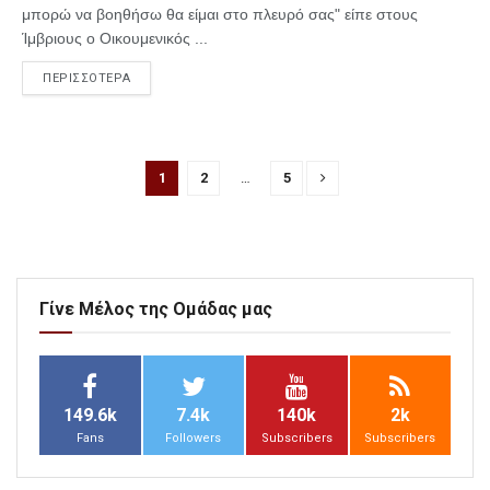
μπορώ να βοηθήσω θα είμαι στο πλευρό σας" είπε στους
Ίμβριους ο Οικουμενικός ...
ΠΕΡΙΣΣΟΤΕΡΑ
1
2
…
5
Γίνε Μέλος της Ομάδας μας
149.6k
7.4k
140k
2k
Fans
Followers
Subscribers
Subscribers