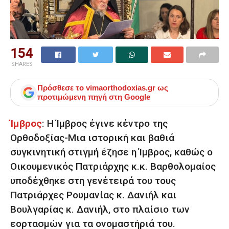
154
SHARES
Πρόσθεσε το
vimaorthodoxias.gr
ως
προτιμώμενη πηγή στη Google
Ίμβρος
:
Η Ίμβρος έγινε κέντρο της
Ορθοδοξίας-
Μια ιστορική και βαθιά
συγκινητική στιγμή έζησε η Ίμβρος, καθώς ο
Οικουμενικός Πατριάρχης κ.κ. Βαρθολομαίος
υποδέχθηκε στη γενέτειρά του τους
Πατριάρχες Ρουμανίας κ. Δανιήλ και
Βουλγαρίας κ. Δανιήλ, στο πλαίσιο των
εορτασμών για τα ονομαστήριά του.