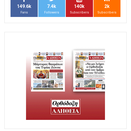
149.6k
7.4k
140k
2k
Fans
Followers
Subscribers
Subscribers