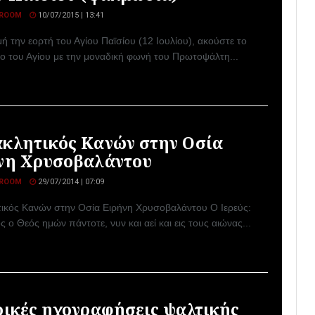
ROOM
10/07/2015 | 13:41
 την εορτή του Αγίου Παϊσίου (12 Ιουλίου), ακούστε το
ιο του Αγίου με την μοναδική φωνή του Πρωτοψάλτη...
κλητικός Κανών στην Οσία
νη Χρυσοβαλάντου
ROOM
29/07/2014 | 07:09
ικός Κανών στην Οσία Ειρήνη Χρυσοβαλάντου Ο Ιερεύς:
 ο Θεός ημών πάντοτε, νυν και αεί και εις τους αιώνας...
ρικές ηχογραφήσεις ψαλτικής