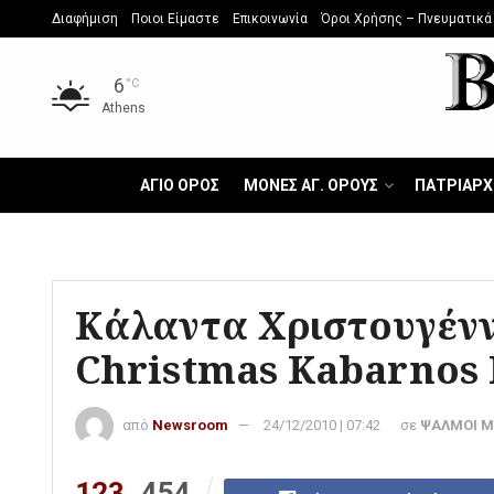
Διαφήμιση
Ποιοι Είμαστε
Επικοινωνία
Όροι Χρήσης – Πνευματικά
6
°C
Athens
ΑΓΙΟ ΟΡΟΣ
ΜΟΝΕΣ ΑΓ. ΟΡΟΥΣ
ΠΑΤΡΙΑΡΧ
Κάλαντα Χριστουγέ
Christmas Kabarnos
από
Newsroom
24/12/2010 | 07:42
σε
ΨΑΛΜΟΙ M
123
454