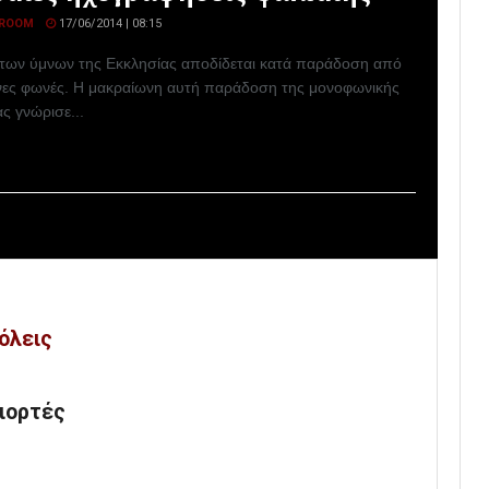
ROOM
17/06/2014 | 08:15
 των ύμνων της Εκκλησίας αποδίδεται κατά παράδοση από
ες φωνές. Η μακραίωνη αυτή παράδοση της μονοφωνικής
ς γνώρισε...
όλεις
γιορτές