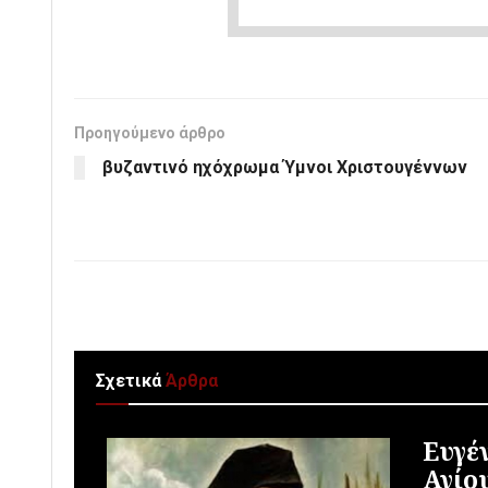
Προηγούμενο άρθρο
βυζαντινό ηχόχρωμα Ύμνοι Χριστουγέννων
Σχετικά
Άρθρα
Ευγέ
Αγίο