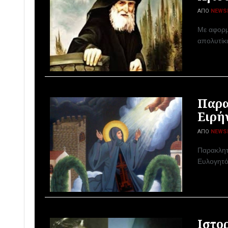
ΑΠΌ
NEWS
Με αφορμή
απολυτίκ
Παρα
Ειρή
ΑΠΌ
NEWS
Παρακλητ
Ευλογητός
Ιστο