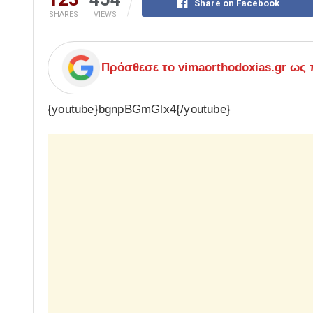
Share on Facebook
SHARES
VIEWS
Πρόσθεσε το
vimaorthodoxias.gr
ως π
{youtube}bgnpBGmGlx4{/youtube}