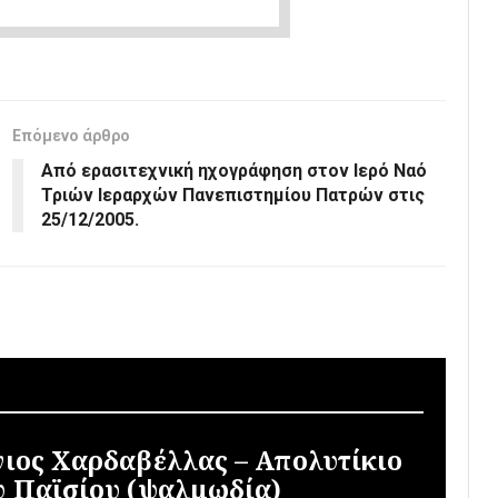
Επόμενο άρθρο
Από ερασιτεχνική ηχογράφηση στον Ιερό Ναό
Τριών Ιεραρχών Πανεπιστημίου Πατρών στις
25/12/2005.
νιος Χαρδαβέλλας – Απολυτίκιο
υ Παϊσίου (ψαλμωδία)