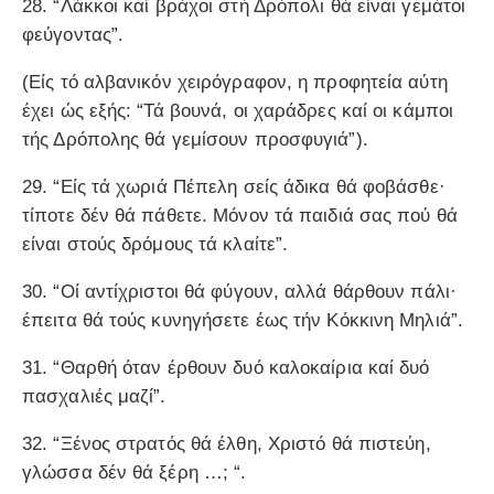
28. “Λάκκοι καί βράχοι στή Δρόπολι θά είναι γεμάτοι
φεύγοντας”.
(Είς τό αλβανικόν χειρόγραφον, η προφητεία αύτη
έχει ώς εξής: “Τά βουνά, οι χαράδρες καί οι κάμποι
τής Δρόπολης θά γεμίσουν προσφυγιά”).
29. “Είς τά χωριά Πέπελη σείς άδικα θά φοβάσθε·
τίποτε δέν θά πάθετε. Μόνον τά παιδιά σας πού θά
είναι στούς δρόμους τά κλαίτε”.
30. “Οί αντίχριστοι θά φύγουν, αλλά θάρθουν πάλι·
έπειτα θά τούς κυνηγήσετε έως τήν Κόκκινη Μηλιά”.
31. “Θαρθή όταν έρθουν δυό καλοκαίρια καί δυό
πασχαλιές μαζί”.
32. “Ξένος στρατός θά έλθη, Χριστό θά πιστεύη,
γλώσσα δέν θά ξέρη …; “.