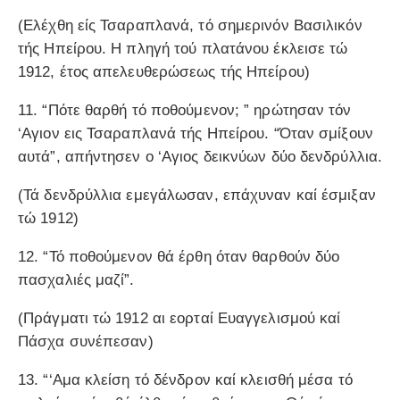
(Ελέχθη είς Τσαραπλανά, τό σημερινόν Βασιλικόν
τής Ηπείρου. Η πληγή τού πλατάνου έκλεισε τώ
1912, έτος απελευθερώσεως τής Ηπείρου)
11. “Πότε θαρθή τό ποθούμενον; ” ηρώτησαν τόν
‘Aγιον εις Τσαραπλανά τής Ηπείρου. “Όταν σμίξουν
αυτά”, απήντησεν ο ‘Aγιος δεικνύων δύο δενδρύλλια.
(Τά δενδρύλλια εμεγάλωσαν, επάχυναν καί έσμιξαν
τώ 1912)
12. “Τό ποθούμενον θά έρθη όταν θαρθούν δύο
πασχαλιές μαζί”.
(Πράγματι τώ 1912 αι εορταί Ευαγγελισμού καί
Πάσχα συνέπεσαν)
13. “‘Aμα κλείση τό δένδρον καί κλεισθή μέσα τό