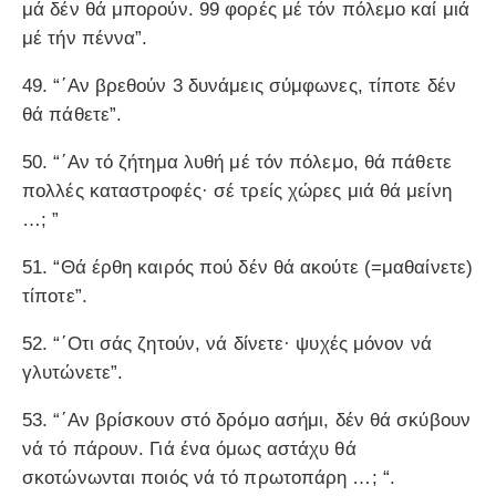
μά δέν θά μπορούν. 99 φορές μέ τόν πόλεμο καί μιά
μέ τήν πέννα”.
49. “΄Αν βρεθούν 3 δυνάμεις σύμφωνες, τίποτε δέν
θά πάθετε”.
50. “΄Αν τό ζήτημα λυθή μέ τόν πόλεμο, θά πάθετε
πολλές καταστροφές· σέ τρείς χώρες μιά θά μείνη
…; ”
51. “Θά έρθη καιρός πού δέν θά ακούτε (=μαθαίνετε)
τίποτε”.
52. “΄Οτι σάς ζητούν, νά δίνετε· ψυχές μόνον νά
γλυτώνετε”.
53. “΄Αν βρίσκουν στό δρόμο ασήμι, δέν θά σκύβουν
νά τό πάρουν. Γιά ένα όμως αστάχυ θά
σκοτώνωνται ποιός νά τό πρωτοπάρη …; “.