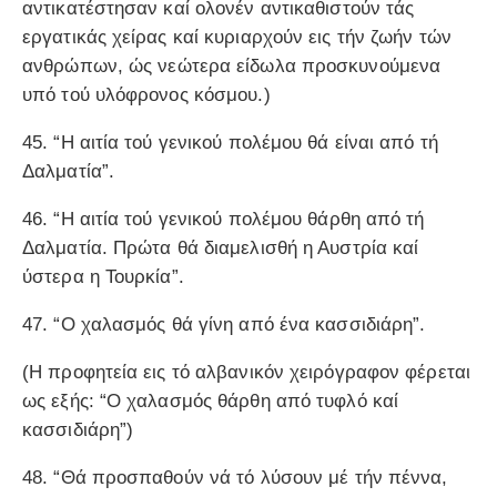
αντικατέστησαν καί ολονέν αντικαθιστούν τάς
εργατικάς χείρας καί κυριαρχούν εις τήν ζωήν τών
ανθρώπων, ώς νεώτερα είδωλα προσκυνούμενα
υπό τού υλόφρονος κόσμου.)
45. “Η αιτία τού γενικού πολέμου θά είναι από τή
Δαλματία”.
46. “Η αιτία τού γενικού πολέμου θάρθη από τή
Δαλματία. Πρώτα θά διαμελισθή η Αυστρία καί
ύστερα η Τουρκία”.
47. “Ο χαλασμός θά γίνη από ένα κασσιδιάρη”.
(Η προφητεία εις τό αλβανικόν χειρόγραφον φέρεται
ως εξής: “Ο χαλασμός θάρθη από τυφλό καί
κασσιδιάρη”)
48. “Θά προσπαθούν νά τό λύσουν μέ τήν πέννα,