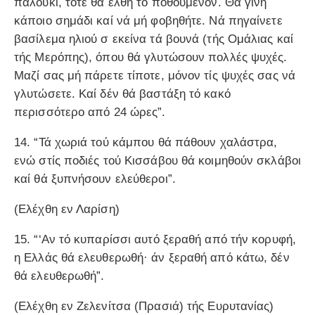
παλούκι, τότε θά έλθη τό ποθούμενον. Θά γίνη
κάποιο σημάδι καί νά μή φοβηθήτε. Νά πηγαίνετε
βασίλεμα ηλιού σ εκείνα τά βουνά (τής Ομάλιας καί
τής Μερόπης), όπου θά γλυτώσουν πολλές ψυχές.
Μαζί σας μή πάρετε τίποτε, μόνον τίς ψυχές σας νά
γλυτώσετε. Καί δέν θά βαστάξη τό κακό
περισσότερο από 24 ώρες”.
14. “Τά χωριά τού κάμπου θά πάθουν χαλάστρα,
ενώ στίς ποδιές τού Κισσάβου θά κοιμηθούν σκλάβοι
καί θά ξυπνήσουν ελεύθεροι”.
(Ελέχθη εν Λαρίση)
15. “‘Aν τό κυπαρίσσι αυτό ξεραθή από τήν κορυφή,
η Ελλάς θά ελευθερωθή· άν ξεραθή από κάτω, δέν
θά ελευθερωθή”.
(Ελέχθη εν Ζελενίτσα (Πρασιά) τής Ευρυτανίας)