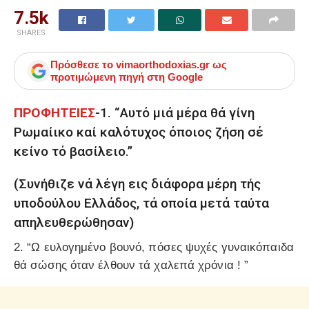
7.5k
SHARES
Πρόσθεσε το
vimaorthodoxias.gr
ως
προτιμώμενη πηγή στη Google
ΠΡΟΦΗΤΕΙΕΣ
-1. “Αυτό μιά μέρα θά γίνη
Ρωμαίικο καί καλότυχος όποιος ζήση σέ
κείνο τό βασίλειο.”
(Συνήθιζε νά λέγη εις διάφορα μέρη τής
υποδούλου Ελλάδος, τά οποία μετά ταύτα
απηλευθερώθησαν)
2. “Ω ευλογημένο βουνό, πόσες ψυχές γυναικόπαιδα
θά σώσης όταν έλθουν τά χαλεπά χρόνια ! ”