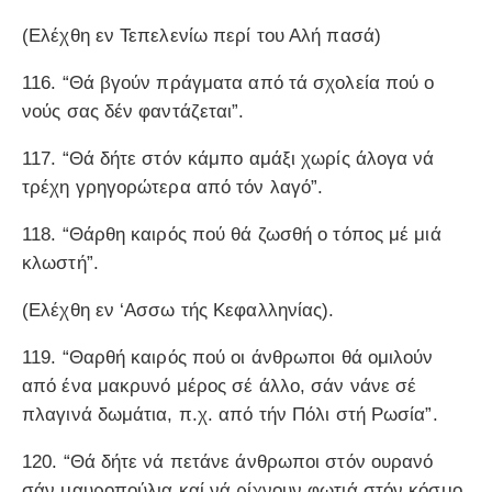
(Ελέχθη εν Τεπελενίω περί του Αλή πασά)
116. “Θά βγούν πράγματα από τά σχολεία πού ο
νούς σας δέν φαντάζεται”.
117. “Θά δήτε στόν κάμπο αμάξι χωρίς άλογα νά
τρέχη γρηγορώτερα από τόν λαγό”.
118. “Θάρθη καιρός πού θά ζωσθή ο τόπος μέ μιά
κλωστή”.
(Ελέχθη εν ‘Aσσω τής Κεφαλληνίας).
119. “Θαρθή καιρός πού οι άνθρωποι θά ομιλούν
από ένα μακρυνό μέρος σέ άλλο, σάν νάνε σέ
πλαγινά δωμάτια, π.χ. από τήν Πόλι στή Ρωσία”.
120. “Θά δήτε νά πετάνε άνθρωποι στόν ουρανό
σάν μαυροπούλια καί νά ρίχνουν φωτιά στόν κόσμο.