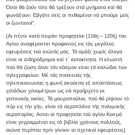
Όσοι θά ζούν τότε θά τρέξουν στά μνήματα καί θά
φωνάξουν: Εβγάτε σείς οι πεθαμένοι νά μπούμε μείς
οι ζωντανοί”.
(Αι πέντε κατά σειράν προφητείαι (116η – 120ή) του
Αγίου αναφέρονται προφανώς εις τάς μεγάλας
εφευρέσεις τού αιώνός μας. Τό αμάξι χωρίς άλογα
είναι οι σιδηρόδρομοι καί τ΄ αυτοκίνητα. Η κλωστή
πού θά ζώση όλον τόν κόσμον είναι τά καλώδια τών
τηλεγραφείων. Μέ τάς συσκευάς τής
τηλεπικοινωνίας η φωνή ακούεται εξ αποστάσεως
χιλιάδων χιλιομέτρων ως νά προήρχετο εκ
γειτονικής οικίας. Τά μαυροπούλια, πού θά ρίψουν τό
πύρ εις τήν γήν, είναι τά αεροπλάνα τής πολεμικής
αεροπορίας. Αυται αί προφητείαι τού αγίου Κοσμά
είναι γεγραμμέναι εις τά βιβλία χρόνους πολλούς,
αιώνα περίπου πρίν γίνουν αι σχετικαί εφευρέσεις)