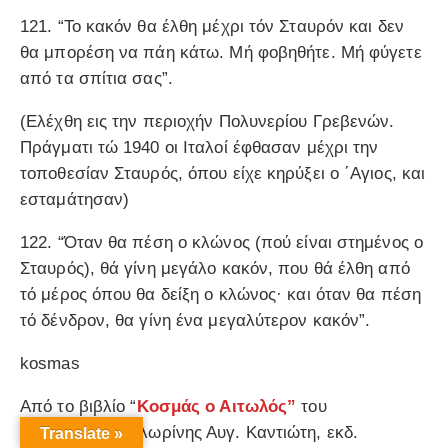
121. “Το κακόν θα έλθη μέχρι τόν Σταυρόν και δεν
θα μπορέση να πάη κάτω. Μή φοβηθήτε. Μή φύγετε
από τα σπίτια σας”.
(Ελέχθη εις την περιοχήν Πολυνερίου Γρεβενών.
Πράγματι τώ 1940 οι Ιταλοί έφθασαν μέχρι την
τοποθεσίαν Σταυρός, όπου είχε κηρύξει ο ΄Αγιος, και
εσταμάτησαν)
122. “Όταν θα πέση ο κλώνος (πού είναι στημένος ο
Σταυρός), θά γίνη μεγάλο κακόν, που θά έλθη από
τό μέρος όπου θα δείξη ο κλώνος· και όταν θα πέση
τό δένδρον, θα γίνη ένα μεγαλύτερον κακόν”.
kosmas
Από το βιβλίο “
Κοσμάς ο Αιτωλός”
του
Μητροπολίτη Φλωρίνης Αυγ. Καντιώτη, εκδ.
Translate »