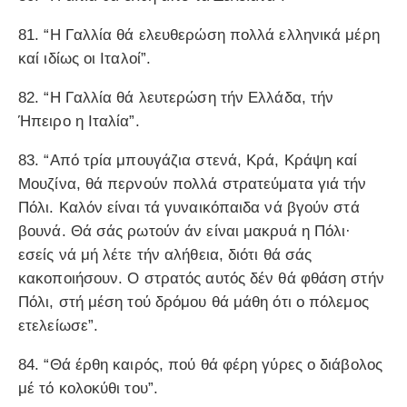
81. “Η Γαλλία θά ελευθερώση πολλά ελληνικά μέρη
καί ιδίως οι Ιταλοί”.
82. “Η Γαλλία θά λευτερώση τήν Ελλάδα, τήν
Ήπειρο η Ιταλία”.
83. “Από τρία μπουγάζια στενά, Κρά, Κράψη καί
Μουζίνα, θά περνούν πολλά στρατεύματα γιά τήν
Πόλι. Καλόν είναι τά γυναικόπαιδα νά βγούν στά
βουνά. Θά σάς ρωτούν άν είναι μακρυά η Πόλι·
εσείς νά μή λέτε τήν αλήθεια, διότι θά σάς
κακοποιήσουν. Ο στρατός αυτός δέν θά φθάση στήν
Πόλι, στή μέση τού δρόμου θά μάθη ότι ο πόλεμος
ετελείωσε”.
84. “Θά έρθη καιρός, πού θά φέρη γύρες ο διάβολος
μέ τό κολοκύθι του”.