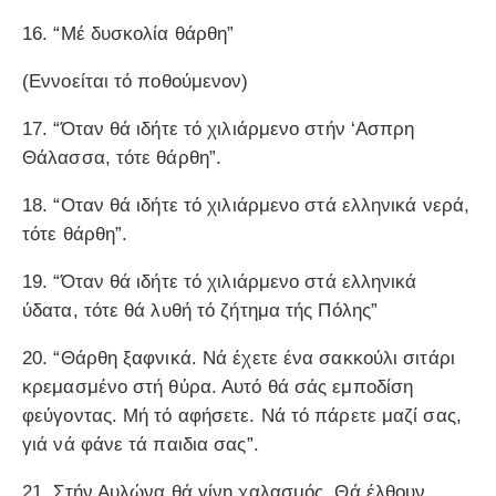
16. “Μέ δυσκολία θάρθη”
(Εννοείται τό ποθούμενον)
17. “Όταν θά ιδήτε τό χιλιάρμενο στήν ‘Aσπρη
Θάλασσα, τότε θάρθη”.
18. “Οταν θά ιδήτε τό χιλιάρμενο στά ελληνικά νερά,
τότε θάρθη”.
19. “Όταν θά ιδήτε τό χιλιάρμενο στά ελληνικά
ύδατα, τότε θά λυθή τό ζήτημα τής Πόλης”
20. “Θάρθη ξαφνικά. Νά έχετε ένα σακκούλι σιτάρι
κρεμασμένο στή θύρα. Αυτό θά σάς εμποδίση
φεύγοντας. Μή τό αφήσετε. Νά τό πάρετε μαζί σας,
γιά νά φάνε τά παιδια σας”.
21. Στήν Αυλώνα θά γίνη χαλασμός. Θά έλθουν