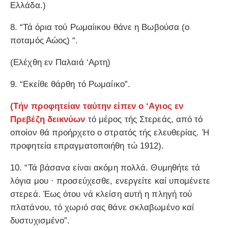
Ελλάδα.)
8. “Τά όρια τού Ρωμαίικου θάνε η Βωβούσα (ο
ποταμός Αώος) “.
(Ελέχθη εν Παλαιά ‘Aρτη)
9. “Εκείθε θάρθη τό Ρωμαίικο”.
(Τήν προφητείαν ταύτην είπεν ο ‘Aγιος εν
Πρεβέζη δεικνύων
τό μέρος τής Στερεάς, από τό
οποίον θά προήρχετο ο στρατός τής ελευθερίας. Ή
προφητεία επραγματοποιήθη τώ 1912).
10. “Τά βάσανα είναι ακόμη πολλά. Θυμηθήτε τά
λόγια μου · προσεύχεσθε, ενεργείτε καί υπομένετε
στερεά. Έως ότου νά κλείση αυτή η πληγή τού
πλατάνου, τό χωριό σας θάνε σκλαβωμένο καί
δυστυχισμένο”.