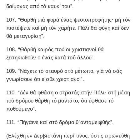
δαίμονας από τό καυκί του”.
107. “Θαρθή μιά φορά ένας ψευτοπροφήτης· μή τόν
πιστέψετε καί μή τόν χαρήτε. Πάλι θά φύγη καί δέν
θά μεταγυρίση”.
108. “Θάρθή καιρός πού οι χριστιανοί θά
ξεσηκωθούν ο ένας κατά τού άλλου”.
109. “Νάχετε τό σταυρό στό μέτωπο, γιά νά σάς
γνωρίσουν ότι είσθε χριστιανοί”.
110. “Δέν θά φθάση ο στρατός στήν Πόλι· στή μέση
τού δρόμου θάρθη τό μαντάτο, ότι έφθασε τό
ποθούμενο”.
111. “Πήγαινε καί στό δρόμο θ΄ανταμειφθής”.
(Ελέχθη εν Δερβιστάνη περί τινος, όστις ειρωνεύθη