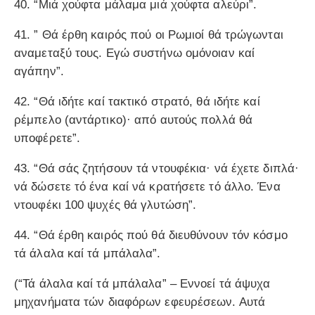
40. “Μιά χούφτα μάλαμα μιά χούφτα αλεύρι”.
41. ” Θά έρθη καιρός πού οι Ρωμιοί θά τρώγωνται
αναμεταξύ τους. Εγώ συστήνω ομόνοιαν καί
αγάπην”.
42. “Θά ιδήτε καί τακτικό στρατό, θά ιδήτε καί
ρέμπελο (αντάρτικο)· από αυτούς πολλά θά
υποφέρετε”.
43. “Θά σάς ζητήσουν τά ντουφέκια· νά έχετε διπλά·
νά δώσετε τό ένα καί νά κρατήσετε τό άλλο. Ένα
ντουφέκι 100 ψυχές θά γλυτώση”.
44. “Θά έρθη καιρός πού θά διευθύνουν τόν κόσμο
τά άλαλα καί τά μπάλαλα”.
(“Τά άλαλα καί τά μπάλαλα” – Εννοεί τά άψυχα
μηχανήματα τών διαφόρων εφευρέσεων. Αυτά