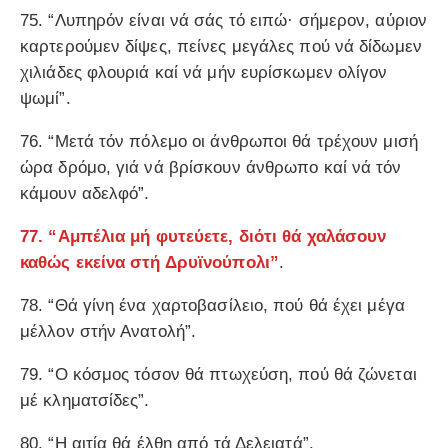
75. “Λυπηρόν είναι νά σάς τό ειπώ· σήμερον, αύριον
καρτερούμεν δίψες, πείνες μεγάλες πού νά δίδωμεν
χιλιάδες φλουριά καί νά μήν ευρίσκωμεν ολίγον
ψωμί”.
76. “Μετά τόν πόλεμο οι άνθρωποι θά τρέχουν μισή
ώρα δρόμο, γιά νά βρίσκουν άνθρωπο καί νά τόν
κάμουν αδελφό”.
77. “Αμπέλια μή φυτεύετε, διότι θά χαλάσουν
καθώς εκείνα στή Δρυϊνούπολι”
.
78. “Θά γίνη ένα χαρτοβασίλειο, πού θά έχει μέγα
μέλλον στήν Ανατολή”.
79. “Ο κόσμος τόσον θά πτωχεύση, πού θά ζώνεται
μέ κληματσίδες”.
80. “Η αιτία θά έλθη από τά Δελειατά”.