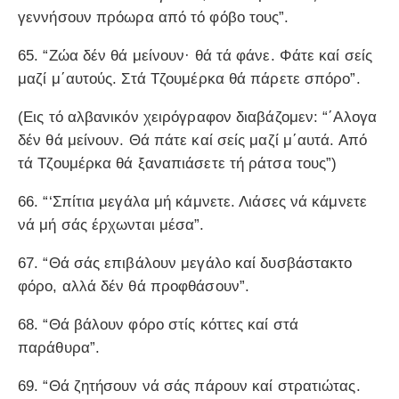
γεννήσουν πρόωρα από τό φόβο τους”.
65. “Ζώα δέν θά μείνουν· θά τά φάνε. Φάτε καί σείς
μαζί μ΄αυτούς. Στά Τζουμέρκα θά πάρετε σπόρο”.
(Εις τό αλβανικόν χειρόγραφον διαβάζομεν: “΄Αλογα
δέν θά μείνουν. Θά πάτε καί σείς μαζί μ΄αυτά. Από
τά Τζουμέρκα θά ξαναπιάσετε τή ράτσα τους”)
66. “‘Σπίτια μεγάλα μή κάμνετε. Λιάσες νά κάμνετε
νά μή σάς έρχωνται μέσα”.
67. “Θά σάς επιβάλουν μεγάλο καί δυσβάστακτο
φόρο, αλλά δέν θά προφθάσουν”.
68. “Θά βάλουν φόρο στίς κόττες καί στά
παράθυρα”.
69. “Θά ζητήσουν νά σάς πάρουν καί στρατιώτας.