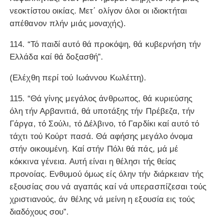
νεοκτίστου οικίας. Μετ΄ ολίγον όλοι οι ιδιοκτήται
απέθανον πλήν μιάς μοναχής).
114. “Τό παιδί αυτό θά προκόψη, θά κυβερνήση τήν
Ελλάδα καί θά δοξασθή”.
(Ελέχθη περί τού Ιωάννου Κωλέττη).
115. “Θά γίνης μεγάλος άνθρωπος, θά κυριεύσης
όλη τήν Αρβανιτιά, θά υποτάξης τήν Πρέβεζα, τήν
Γάργα, τό Σούλι, τό Δέλβινο, τό Γαρδίκι καί αυτό τό
τάχτι τού Κούρτ πασά. Θά αφήσης μεγάλο όνομα
στήν οικουμένη. Καί στήν Πόλι θά πάς, μά μέ
κόκκινα γένεια. Αυτή είναι η θέλησι τής θείας
προνοίας. Ενθυμού όμως είς όλην τήν διάρκειαν τής
εξουσίας σου νά αγαπάς καί νά υπερασπίζεσαι τούς
χριστιανούς, άν θέλης νά μείνη η εξουσία εις τούς
διαδόχους σου”.