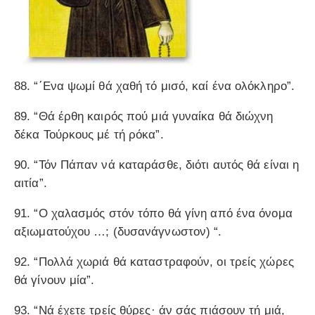
88. “΄Ενα ψωμί θά χαθή τό μισό, καί ένα ολόκληρο”.
89. “Θά έρθη καιρός πού μιά γυναίκα θά διώχνη
δέκα Τούρκους μέ τή ρόκα”.
90. “Τόν Πάπαν νά καταράσθε, διότι αυτός θά είναι η
αιτία”.
91. “Ο χαλασμός στόν τόπο θά γίνη από ένα όνομα
αξιωματούχου …; (δυσανάγνωστον) “.
92. “Πολλά χωριά θά καταστραφούν, οι τρείς χώρες
θά γίνουν μία”.
93. “Νά έχετε τρείς θύρες· άν σάς πιάσουν τή μιά,