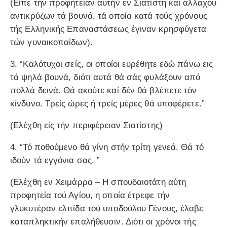
(Είπε τήν προφητείαν αυτήν εν Σιατίστη καί αλλαχού
αντικρύζων τά βουνά, τά οποία κατά τούς χρόνους
τής Ελληνικής Επαναστάσεως έγιναν κρησφύγετα
τών γυναικοπαίδων).
3. “Καλότυχοι σείς, οι οποίοι ευρέθητε εδώ πάνω εις
τά ψηλά βουνά, διότι αυτά θά σάς φυλάξουν από
πολλά δεινά. Θά ακούτε καί δέν θά βλέπετε τόν
κίνδυνο. Τρείς ώρες ή τρείς μέρες θά υποφέρετε.”
(Ελέχθη είς τήν περιφέρειαν Σιατίστης)
4. “Τό ποθούμενο θά γίνη στήν τρίτη γενεά. Θά τό
ιδούν τά εγγόνια σας. ”
(Ελέχθη εν Χειμάρρα – Η σπουδαιοτάτη αύτη
προφητεία τού Αγίου, η οποία έτρεφε τήν
γλυκυτέραν ελπίδα τού υποδούλου Γένους, έλαβε
καταπληκτικήν επαλήθευσιν. Διότι οι χρόνοι τής