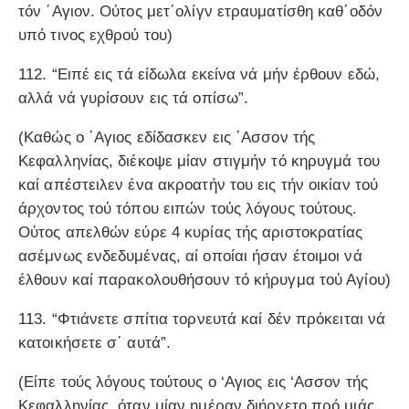
τόν ΄Αγιον. Ούτος μετ΄ολίγν ετραυματίσθη καθ΄οδόν
υπό τινος εχθρού του)
112. “Ειπέ εις τά είδωλα εκείνα νά μήν έρθουν εδώ,
αλλά νά γυρίσουν εις τά οπίσω”.
(Καθώς ο ΄Αγιος εδίδασκεν εις ΄Ασσον τής
Κεφαλληνίας, διέκοψε μίαν στιγμήν τό κηρυγμά του
καί απέστειλεν ένα ακροατήν του εις τήν οικίαν τού
άρχοντος τού τόπου ειπών τούς λόγους τούτους.
Ούτος απελθών εύρε 4 κυρίας τής αριστοκρατίας
ασέμνως ενδεδυμένας, αί οποίαι ήσαν έτοιμοι νά
έλθουν καί παρακολουθήσουν τό κήρυγμα τού Αγίου)
113. “Φτιάνετε σπίτια τορνευτά καί δέν πρόκειται νά
κατοικήσετε σ΄ αυτά”.
(Είπε τούς λόγους τούτους ο ‘Aγιος εις ‘Aσσον τής
Κεφαλληνίας, όταν μίαν ημέραν διήρχετο πρό μιάς