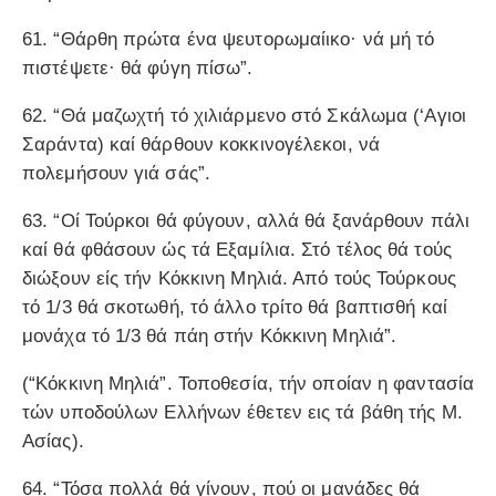
61. “Θάρθη πρώτα ένα ψευτορωμαίικο· νά μή τό
πιστέψετε· θά φύγη πίσω”.
62. “Θά μαζωχτή τό χιλιάρμενο στό Σκάλωμα (‘Aγιοι
Σαράντα) καί θάρθουν κοκκινογέλεκοι, νά
πολεμήσουν γιά σάς”.
63. “Οί Τούρκοι θά φύγουν, αλλά θά ξανάρθουν πάλι
καί θά φθάσουν ώς τά Εξαμίλια. Στό τέλος θά τούς
διώξουν είς τήν Κόκκινη Μηλιά. Από τούς Τούρκους
τό 1/3 θά σκοτωθή, τό άλλο τρίτο θά βαπτισθή καί
μονάχα τό 1/3 θά πάη στήν Κόκκινη Μηλιά”.
(“Κόκκινη Μηλιά”. Τοποθεσία, τήν οποίαν η φαντασία
τών υποδούλων Ελλήνων έθετεν εις τά βάθη τής Μ.
Ασίας).
64. “Τόσα πολλά θά γίνουν, πού οι μανάδες θά