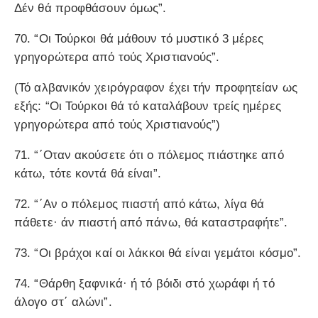
Δέν θά προφθάσουν όμως”.
70. “Οι Τούρκοι θά μάθουν τό μυστικό 3 μέρες
γρηγορώτερα από τούς Χριστιανούς”.
(Τό αλβανικόν χειρόγραφον έχει τήν προφητείαν ως
εξής: “Οι Τούρκοι θά τό καταλάβουν τρείς ημέρες
γρηγορώτερα από τούς Χριστιανούς”)
71. “΄Οταν ακούσετε ότι ο πόλεμος πιάστηκε από
κάτω, τότε κοντά θά είναι”.
72. “΄Αν ο πόλεμος πιαστή από κάτω, λίγα θά
πάθετε· άν πιαστή από πάνω, θά καταστραφήτε”.
73. “Οι βράχοι καί οι λάκκοι θά είναι γεμάτοι κόσμο”.
74. “Θάρθη ξαφνικά· ή τό βόιδι στό χωράφι ή τό
άλογο στ΄ αλώνι”.