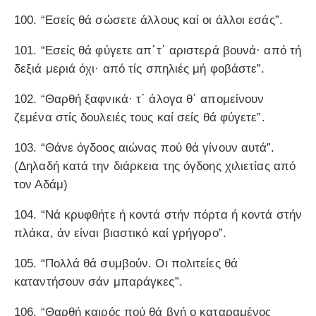
100. “Εσείς θά σώσετε άλλους καί οι άλλοι εσάς”.
101. “Εσείς θά φύγετε απ΄τ΄ αριστερά βουνά· από τή
δεξιά μεριά όχι· από τίς σπηλιές μή φοβάστε”.
102. “Θαρθή ξαφνικά· τ΄ άλογα θ΄ απομείνουν
ζεμένα στίς δουλειές τους καί σείς θά φύγετε”.
103. “Θάνε όγδοος αιώνας πού θά γίνουν αυτά”.
(Δηλαδή κατά την διάρκεια της όγδοης χιλιετίας από
τον Αδάμ)
104. “Νά κρυφθήτε ή κοντά στήν πόρτα ή κοντά στήν
πλάκα, άν είναι βιαστικό καί γρήγορο”.
105. “Πολλά θά συμβούν. Οι πολιτείες θά
καταντήσουν σάν μπαράγκες”.
106. “Θαρθή καιρός πού θά βγή ο καταραμένος