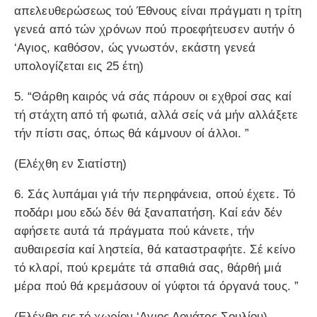
απελευθερώσεως τού Έθνους είναι πράγματι η τρίτη
γενεά από τών χρόνων πού προεφήτευσεν αυτήν ό
‘Aγιος, καθόσον, ώς γνωστόν, εκάστη γενεά
υπολογίζεται εις 25 έτη)
5. “Θάρθη καιρός νά σάς πάρουν οι εχθροί σας καί
τή στάχτη από τή φωτιά, αλλά σείς νά μήν αλλάξετε
τήν πίστι σας, όπως θά κάμνουν οί άλλοι. ”
(Ελέχθη εν Σιατίστη)
6. Σάς λυπάμαι γιά τήν περηφάνεια, οπού έχετε. Τό
ποδάρι μου εδώ δέν θά ξαναπατήση. Καί εάν δέν
αφήσετε αυτά τά πράγματα πού κάνετε, τήν
αυθαιρεσία καί ληστεία, θά καταστραφήτε. Σέ κείνο
τό κλαρί, πού κρεμάτε τά σπαθιά σας, θάρθή μιά
μέρα πού θά κρεμάσουν οί γύφτοι τά όργανά τους. ”
(Ελέχθη εις τό χωρίον ‘Aγιος Δονάτος Σουλίου)