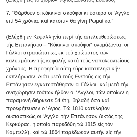
7. “Θάρθουν οι κόκκινοι σκούφοι κι ύστερα οι ‘Aγγλοι
επί 54 χρόνια, καί κατόπιν θά γίνη Ρωμαίικο.”
(Ελέχθη εν Κεφαλληνία περί τής απελευθερώσεως
τής Επτανήσου – “Κόκκινοι σκούφοι” ονομάζονται οι
Γάλλοι στρατιώται ως εκ τού χρώματος τών
καλυμμάτων τής κεφαλής κατά τούς ναπολεοντείους
χρόνους. Η προφητεία αύτη εύρε καταπληκτικήν
εκπλήρωσιν. Διότι μετά τούς Ενετούς εις τήν
Επτάνησον εγκατεστάθησαν οι Γάλλοι, καί μετά τήν
αναχώρησιν τούτων ήλθον οι ‘Aγγλοι, τών οποίων η
παραμονή διήρκεσε 54 έτη, δηλαδή όσα καί
προεφήτευσεν ο ‘Aγιος. Τώ 1810 κατέλαβον
ουσιαστικώς οι ‘Aγγλοι τήν Επτάνησον (εκτός τής
Κερκύρας, η οποία παρεδόθη τώ 1815 είς τόν
Κάμπελλ), καί τώ 1864 παρέδωκαν αυτήν είς τήν