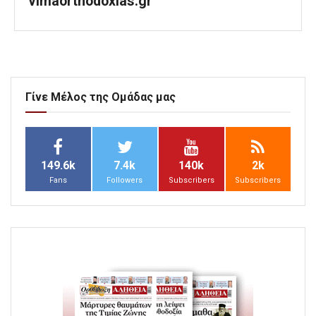
vimaorthodoxias.gr
Γίνε Μέλος της Ομάδας μας
149.6k
7.4k
140k
2k
Fans
Followers
Subscribers
Subscribers