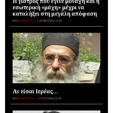
Η γιατρός που έγινε μοναχή και η
εσωτερική «μάχη» μέχρι να
καταλήξει στη μεγάλη απόφαση
ΑΠΌ
NEWSROOM
02/08/2026 | 12:30
Αν είσαι Ιερέας…
ΑΠΌ
NEWSROOM
27/07/2026 | 22:30