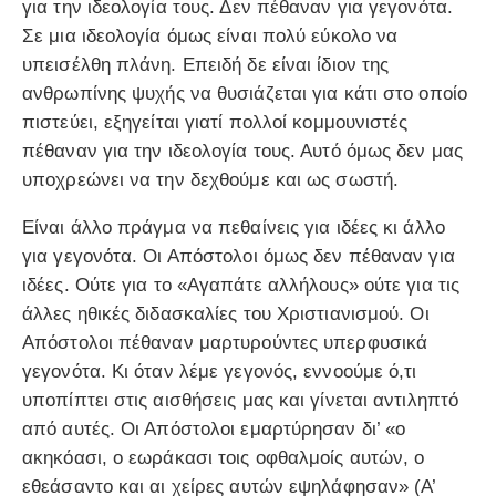
για την ιδεολογία τους. Δεν πέθαναν για γεγονότα.
Σε μια ιδεολογία όμως είναι πολύ εύκολο να
υπεισέλθη πλάνη. Επειδή δε είναι ίδιον της
ανθρωπίνης ψυχής να θυσιάζεται για κάτι στο οποίο
πιστεύει, εξηγείται γιατί πολλοί κομμουνιστές
πέθαναν για την ιδεολογία τους. Αυτό όμως δεν μας
υποχρεώνει να την δεχθούμε και ως σωστή.
Είναι άλλο πράγμα να πεθαίνεις για ιδέες κι άλλο
για γεγονότα. Οι Απόστολοι όμως δεν πέθαναν για
ιδέες. Ούτε για το «Αγαπάτε αλλήλους» ούτε για τις
άλλες ηθικές διδασκαλίες του Χριστιανισμού. Οι
Απόστολοι πέθαναν μαρτυρούντες υπερφυσικά
γεγονότα. Κι όταν λέμε γεγονός, εννοούμε ό,τι
υποπίπτει στις αισθήσεις μας και γίνεται αντιληπτό
από αυτές. Οι Απόστολοι εμαρτύρησαν δι’ «ο
ακηκόασι, ο εωράκασι τοις οφθαλμοίς αυτών, ο
εθεάσαντο και αι χείρες αυτών εψηλάφησαν» (Α’