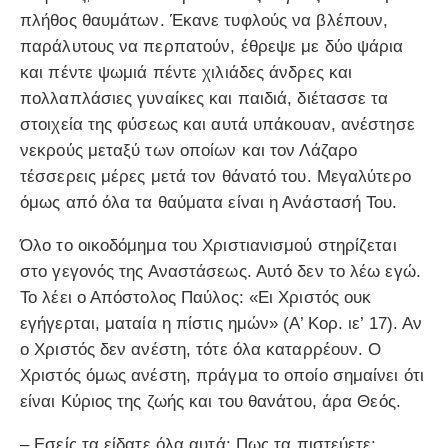
πλήθος θαυμάτων. Έκανε τυφλούς να βλέπουν,
παράλυτους να περπατούν, έθρεψε με δύο ψάρια
και πέντε ψωμιά πέντε χιλιάδες άνδρες και
πολλαπλάσιες γυναίκες και παιδιά, διέτασσε τα
στοιχεία της φύσεως και αυτά υπάκουαν, ανέστησε
νεκρούς μεταξύ των οποίων και τον Λάζαρο
τέσσερεις μέρες μετά τον θάνατό του. Μεγαλύτερο
όμως από όλα τα θαύματα είναι η Ανάστασή Του.
Όλο το οικοδόμημα του Χριστιανισμού στηρίζεται
στο γεγονός της Αναστάσεως. Αυτό δεν το λέω εγώ.
Το λέει ο Απόστολος Παύλος: «Ει Χριστός ουκ
εγήγερται, ματαία η πίστις ημών» (Α’ Κορ. ιε’ 17). Αν
ο Χριστός δεν ανέστη, τότε όλα καταρρέουν. Ο
Χριστός όμως ανέστη, πράγμα το οποίο σημαίνει ότι
είναι Κύριος της ζωής και του θανάτου, άρα Θεός.
– Εσείς τα είδατε όλα αυτά; Πως τα πιστεύετε;