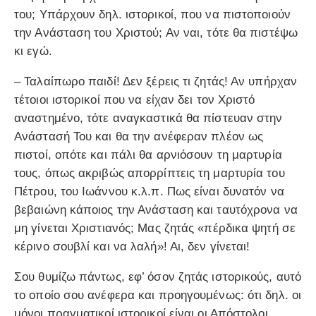
του; Υπάρχουν δηλ. ιστορικοί, που να πιστοποιούν
την Ανάσταση του Χριστού; Αν ναι, τότε θα πιστέψω
κι εγώ.
– Ταλαίπωρο παιδί! Δεν ξέρεις τι ζητάς! Αν υπήρχαν
τέτοιοι ιστορικοί που να είχαν δει τον Χριστό
αναστημένο, τότε αναγκαστικά θα πίστευαν στην
Ανάστασή Του και θα την ανέφεραν πλέον ως
πιστοί, οπότε και πάλι θα αρνιόσουν τη μαρτυρία
τους, όπως ακριβώς απορρίπτεις τη μαρτυρία του
Πέτρου, του Ιωάννου κ.λ.π. Πως είναι δυνατόν να
βεβαιώνη κάποιος την Ανάσταση και ταυτόχρονα να
μη γίνεται Χριστιανός; Μας ζητάς «πέρδικα ψητή σε
κέρινο σουβλί και να λαλή»! Αι, δεν γίνεται!
Σου θυμίζω πάντως, εφ’ όσον ζητάς ιστορικούς, αυτό
το οποίο σου ανέφερα και προηγουμένως: ότι δηλ. οι
μόνοι πραγματικοί ιστορικοί είναι οι Απόστολοι.