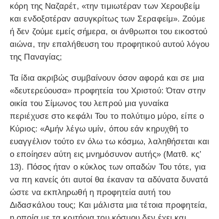
κόρη της Ναζαρέτ, «την τιμιωτέραν των Χερουβείμ
και ενδοξοτέραν ασυγκρίτως των Σεραφείμ». Ζούμε
ή δεν ζούμε εμείς σήμερα, οι άνθρωποι του εικοστού
αιώνα, την επαλήθευση του προφητικού αυτού λόγου
της Παναγίας;
Τα ίδια ακριβώς συμβαίνουν όσον αφορά και σε μια
«δευτερεύουσα» προφητεία του Χριστού: Όταν στην
οικία του Σίμωνος του λεπρού μια γυναίκα
περιέχυσε στο κεφάλι Του το πολύτιμο μύρο, είπε ο
Κύριος: «Αμήν λέγω υμίν, όπου εάν κηρυχθή το
ευαγγέλιον τούτο εν όλω τω κόσμω, λαληθήσεται και
ο εποίησεν αύτη εις μνημόσυνον αυτής» (Ματθ. κς’
13). Πόσος ήταν ο κύκλος των οπαδών Του τότε, για
να πη κανείς ότι αυτοί θα έκαναν τα αδύνατα δυνατά
ώστε να εκπληρωθή η προφητεία αυτή του
Διδασκάλου τους; Και μάλιστα μια τέτοια προφητεία,
η οποία με τα κριτήρια του κόσμου δεν έχει και