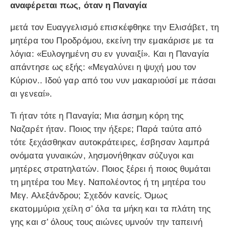
αναφέρεται πως, όταν η Παναγία
μετά τον Ευαγγελισμό επισκέφθηκε την Ελισάβετ, τη
μητέρα του Προδρόμου, εκείνη την εμακάρισε με τα
λόγια: «Ευλογημένη συ εν γυναιξί». Και η Παναγία
απάντησε ως εξής: «Μεγαλύνει η ψυχή μου τον
Κύριον.. Ιδού γαρ από του νυν μακαριούσί με πάσαι
αι γενεαί».
Τι ήταν τότε η Παναγία; Μια άσημη κόρη της
Ναζαρέτ ήταν. Ποιος την ήξερε; Παρά ταύτα από
τότε ξεχάσθηκαν αυτοκράτειρες, έσβησαν λαμπρά
ονόματα γυναικών, λησμονήθηκαν σύζυγοι και
μητέρες στρατηλατών. Ποιος ξέρει ή ποιος θυμάται
τη μητέρα του Μεγ. Ναπολέοντος ή τη μητέρα του
Μεγ. Αλεξάνδρου; Σχεδόν κανείς. Όμως
εκατομμύρια χείλη σ’ όλα τα μήκη και τα πλάτη της
γης και σ’ όλους τους αιώνες υμνούν την ταπεινή