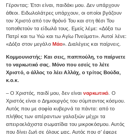
Γέροντας: Έτσι είναι, παιδάκι μου. Δεν υπάρχουν
άθεοι. Ειδωλολάτρες υπάρχουν, οι οποίοι βγάζουν
τον Χριστό από τον θρόνό Του και στη θέσι Του
τοποθετούν τα είδωλά τους. Εμείς λέμε: «Δόξα τω
Πατρί και τω Υιώ και τω Αγίω Πνεύματι». Αυτοί λένε:
«Δόξα στον μεγάλο
Μάο
». Διαλέγεις και παίρνεις.
Κομμουνιστής: Και σεις, παππούλη, το παίρνετε
το ναρκωτικό σας. Μόνο που εσείς το λέτε
Χριστό, ο άλλος το λέει Αλλάχ, ο τρίτος Βούδα,
κ.ο.κ.
– Ο Χριστός, παιδί μου, δεν είναι
ναρκωτικό
. Ο
Χριστός είναι ο Δημιουργός του σύμπαντος κόσμου.
Αυτός που με σοφία κυβερνά τα πάντα: από το
πλήθος των απέραντων γαλαξιών μέχρι τα
απειροελάχιστα σωματίδια του μικροκόσμου. Αυτός
που δίνει ζωή σε όλους μας. Αυτός που σ’ έφερε