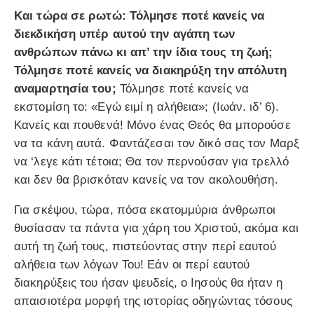
Και τώρα σε ρωτώ: Τόλμησε ποτέ κανείς να
διεκδικήση υπέρ αυτού την αγάπη των
ανθρώπων πάνω κι απ’ την ίδια τους τη ζωή;
Τόλμησε ποτέ κανείς να διακηρύξη την απόλυτη
αναμαρτησία του;
Τόλμησε ποτέ κανείς να
εκστομίση το: «Εγώ ειμί η αλήθεια»; (Ιωάν. ιδ’ 6).
Κανείς και πουθενά! Μόνο ένας Θεός θα μπορούσε
να τα κάνη αυτά. Φαντάζεσαι τον δικό σας τον Μαρξ
να ‘λεγε κάτι τέτοια; Θα τον περνούσαν για τρελλό
και δεν θα βρισκόταν κανείς να τον ακολουθήση.
Για σκέψου, τώρα, πόσα εκατομμύρια άνθρωποι
θυσίασαν τα πάντα για χάρη του Χριστού, ακόμα και
αυτή τη ζωή τους, πιστεύοντας στην περί εαυτού
αλήθεια των λόγων Του! Εάν οι περί εαυτού
διακηρύξεις του ήσαν ψευδείς, ο Ιησούς θα ήταν η
απαισιοτέρα μορφή της ιστορίας οδηγώντας τόσους