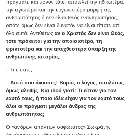
πράγματι, και μόνον τότε, αποτελεί την ηθικωτέρα,
την αγιωτέρα και την ευγενεστέρα μορφή της
ανθρωπότητος ή δεν είναι Θεός ενανθρωπήσας,
οπότε όμως δεν είναι δυνατόν να είναι τίποτε απ’
όλα αυτά. Αντιθέτως
αν ο Χριστός δεν είναι Θεός,
τότε πρόκειται για την απαισιοτέρα, τη
φρικτοτέρα και την απεχθεστέρα ύπαρξη της
ανθρωπίνης ιστορίας.
– Τι είπατε;
–
Αυτό που άκουσες! Βαρύς ο λόγος, απολύτως
όμως αληθής. Και ιδού γιατί: Τι είπαν για τον
εαυτό τους, ή ποια ιδέα είχαν για τον εαυτό τους
όλοι οι πράγματι μεγάλοι άνδρες της
ανθρωπότητος;
Ο «ανδρών απάντων σοφώτατος» Σωκράτης
διεκήρυσσε το: «Εν οίδα ότι ουδέν οίδα».