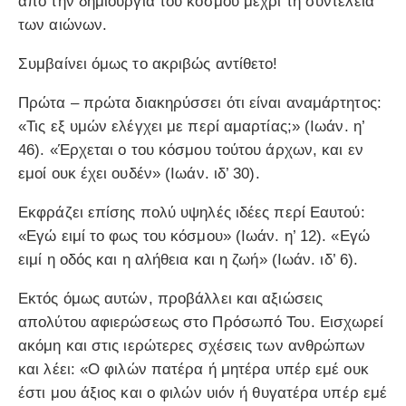
από την δημιουργία του κόσμου μέχρι τη συντέλεια
των αιώνων.
Συμβαίνει όμως το ακριβώς αντίθετο!
Πρώτα – πρώτα διακηρύσσει ότι είναι αναμάρτητος:
«Τις εξ υμών ελέγχει με περί αμαρτίας;» (Ιωάν. η’
46). «Έρχεται ο του κόσμου τούτου άρχων, και εν
εμοί ουκ έχει ουδέν» (Ιωάν. ιδ’ 30).
Εκφράζει επίσης πολύ υψηλές ιδέες περί Εαυτού:
«Εγώ ειμί το φως του κόσμου» (Ιωάν. η’ 12). «Εγώ
ειμί η οδός και η αλήθεια και η ζωή» (Ιωάν. ιδ’ 6).
Εκτός όμως αυτών, προβάλλει και αξιώσεις
απολύτου αφιερώσεως στο Πρόσωπό Του. Εισχωρεί
ακόμη και στις ιερώτερες σχέσεις των ανθρώπων
και λέει: «Ο φιλών πατέρα ή μητέρα υπέρ εμέ ουκ
έστι μου άξιος και ο φιλών υιόν ή θυγατέρα υπέρ εμέ