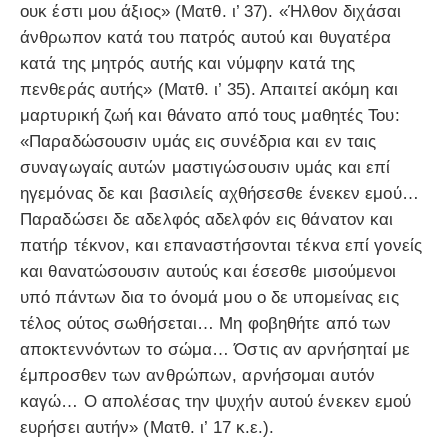
ουκ έστι μου άξιος» (Ματθ. ι’ 37). «Ήλθον διχάσαι
άνθρωπον κατά του πατρός αυτού και θυγατέρα
κατά της μητρός αυτής και νύμφην κατά της
πενθεράς αυτής» (Ματθ. ι’ 35). Απαιτεί ακόμη και
μαρτυρική ζωή και θάνατο από τους μαθητές Του:
«Παραδώσουσιν υμάς εις συνέδρια και εν ταις
συναγωγαίς αυτών μαστιγώσουσιν υμάς και επί
ηγεμόνας δε και βασιλείς αχθήσεσθε ένεκεν εμού…
Παραδώσει δε αδελφός αδελφόν εις θάνατον και
πατήρ τέκνον, και επαναστήσονται τέκνα επί γονείς
και θανατώσουσιν αυτούς και έσεσθε μισούμενοι
υπό πάντων δια το όνομά μου ο δε υπομείνας εις
τέλος ούτος σωθήσεται… Μη φοβηθήτε από των
αποκτεννόντων το σώμα… Όστις αν αρνήσηταί με
έμπροσθεν των ανθρώπων, αρνήσομαι αυτόν
καγώ… Ο απολέσας την ψυχήν αυτού ένεκεν εμού
ευρήσει αυτήν» (Ματθ. ι’ 17 κ.ε.).