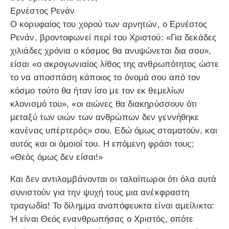
Ερνέστος Ρενάν
Ο κορυφαίος του χορού των αρνητών, ο Ερνέστος
Ρενάν, βροντοφωνεί περί του Χριστού: «Για δεκάδες
χιλιάδες χρόνια ο κόσμος θα ανυψώνεται δια σου»,
είσαι «ο ακρογωνιαίος λίθος της ανθρωπότητος ώστε
το να αποσπάση κάποιος το όνομά σου από τον
κόσμο τούτο θα ήταν ίσο με τον εκ θεμελίων
κλονισμό του», «οι αιώνες θα διακηρύσσουν ότι
μεταξύ των υιών των ανθρώπων δεν γεννήθηκε
κανένας υπέρτερός» σου. Εδώ όμως σταματούν, και
αυτός και οι όμοιοί του. Η επόμενη φράσι τους;
«Θεός όμως δεν είσαι!»
Και δεν αντιλαμβάνονται οι ταλαίπωροι ότι όλα αυτά
συνιστούν για την ψυχή τους μια ανέκφραστη
τραγωδία! Το δίλημμα αναπόφευκτα είναι αμείλικτο:
Ή είναι Θεός ενανθρωπήσας ο Χριστός, οπότε