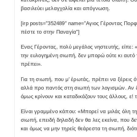
βασιλεύει μελαγχολία και απόγνωση.
[irp posts=”352489″ name=”Αγιος Γέροντας Πορφύ
πέστε το στην Παναγία”]
Ενας Γέροντας, πολύ μεγάλος νηστευτής, είπε:
την ευλογημένη σιωπή, δεν μπορώ ούτε κι αυτό
πρέπει».
Για τη σιωπή, που μ’ ἐρωτάς, πρέπει να ξέρεις 
αλλά προ παντός στη σιωπή των λογισμών. Αν 
όμως κρίνουν και καταδικάζουν τους άλλους, ε! τ
Είναι γραμμένο κάπου: «Μπορεί να μιλάς όλη τη
σιωπή, επειδή δηλαδή δεν θα λες εκείνα, που δ
και όμως να μην τηρείς θεάρεστα τη σιωπή, διότ