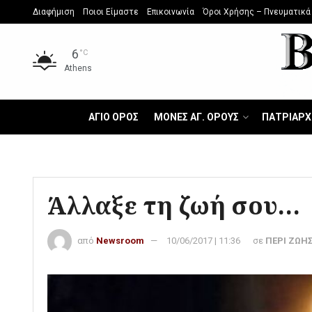
Διαφήμιση
Ποιοι Είμαστε
Επικοινωνία
Όροι Χρήσης – Πνευματικά
6
°C
Athens
ΑΓΙΟ ΟΡΟΣ
ΜΟΝΕΣ ΑΓ. ΟΡΟΥΣ
ΠΑΤΡΙΑΡΧ
Άλλαξε τη ζωή σου…
από
Newsroom
10/06/2017 | 11:36
σε
ΠΕΡΙ ΖΩΗ