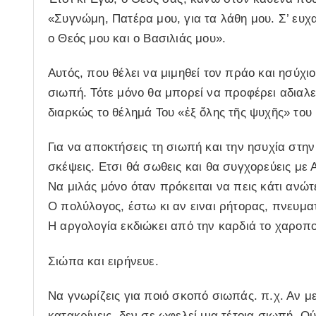
«Συγνώμη, Πατέρα μου, για τα λάθη μου. Σ’ ευχ
ο Θεός μου και ο Βασιλιάς μου».
Αυτός, που θέλει να μιμηθεί τον πράο και ησύχι
σιωπή. Τότε μόνο θα μπορεί να προφέρει αδιαλε
διαρκώς το θέλημά Του «ἐξ ὅλης τῆς ψυχῆς» του 
Για να αποκτήσεις τη σιωπή και την ησυχία στην
σκέψεις. Ετσι θά σωθεις και θα συγχορεύεις με 
Να μιλάς μόνο όταν πρόκειται να πεις κάτι ανώτ
Ο πολύλογος, έστω κι αν ειναι ρήτορας, πνευματ
Η αργολογία εκδιώκει από την καρδιά το χαροπο
Σιώπα και ειρήνευε.
Να γνωρίζεις για ποιό σκοπό σιωπάς. π.χ. Αν μ
κατακρίνεις, δεν σε ωφελεί μια τέτοια σιωπή. Ο