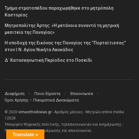
Τμήμα στρατοπέδου παραχωρήθηκε στο μητρόπολη
Καστορίας
Μητροπολίτης Άρτης: «Η μετάνοια συναντά τη μητρική
μεσιτεία της Παναγίας»
Η υποδοχή της Εικόνας της Παναγίας της “Πορταϊτισσας”
στον Ι.Ν. Αγίου Νικήτα Λευκάδος
Δ΄ Κατασκηνωτική Περίοδος στο Ποσείδι
Διαφήμιση
Ποιοι Είμαστε
Επικοινωνία
Όροι Χρήσης – Πνευματικά Δικαιώματα
© 2020
vimaorthodoxias.gr
- Αριθμός μέλους - Μητρώο online media:
12528
Υπουργείο Ψηφιακής πολιτικής, τηλεπικοινωνιών και ενημέρωσης -
Γενική γραμματεία ενημέρωσης και επικοινωνίας .
Translate »