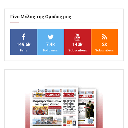
Γίνε Μέλος της Ομάδας μας
149.6k
7.4k
140k
2k
Fans
Followers
Subscribers
Subscribers