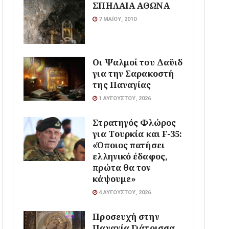
ΣΠΗΛΑΙΑ ΑΘΩΝΑ
7 ΜΑΪ́ΟΥ, 2010
Οι Ψαλμοί του Δαϋιδ
για την Σαρακοστή
της Παναγίας
1 ΑΥΓΟΎΣΤΟΥ, 2026
Στρατηγός Φλώρος
για Τουρκία και F-35:
«Όποιος πατήσει
ελληνικό έδαφος,
πρώτα θα τον
κάψουμε»
4 ΑΥΓΟΎΣΤΟΥ, 2026
Προσευχή στην
Παναγία Γιάτρισσα