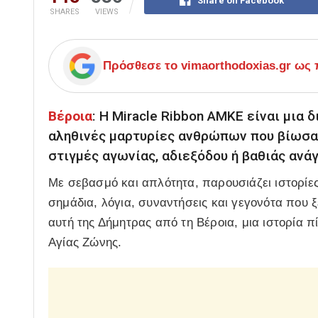
Share on Facebook
SHARES
VIEWS
Πρόσθεσε το
vimaorthodoxias.gr
ως π
Βέροια
: Η Miracle Ribbon ΑΜΚΕ είναι μια
αληθινές μαρτυρίες ανθρώπων που βίωσαν
στιγμές αγωνίας, αδιεξόδου ή βαθιάς ανάγ
Με σεβασμό και απλότητα, παρουσιάζει ιστορίες
σημάδια, λόγια, συναντήσεις και γεγονότα που ξ
αυτή της Δήμητρας από τη Βέροια, μια ιστορία 
Αγίας Ζώνης.