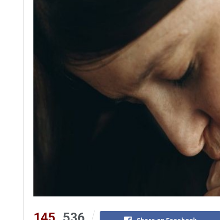
145
536