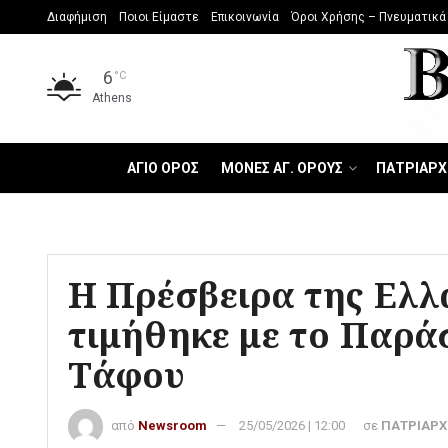
Διαφήμιση
Ποιοι Είμαστε
Επικοινωνία
Όροι Χρήσης – Πνευματικά
6
°C
Athens
ΑΓΙΟ ΟΡΟΣ
ΜΟΝΕΣ ΑΓ. ΟΡΟΥΣ
ΠΑΤΡΙΑΡΧ
Η Πρέσβειρα της Ελλ
τιμήθηκε με το Παρά
Τάφου
από
Newsroom
25/05/2026 | 12:00
σε
ΠΑΤΡΙΑΡΧ