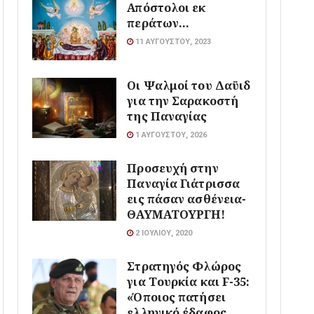
Απόστολοι εκ
περάτων…
11 ΑΥΓΟΎΣΤΟΥ, 2023
Οι Ψαλμοί του Δαϋιδ
για την Σαρακοστή
της Παναγίας
1 ΑΥΓΟΎΣΤΟΥ, 2026
Προσευχή στην
Παναγία Γιάτρισσα
εις πάσαν ασθένεια-
ΘΑΥΜΑΤΟΥΡΓΗ!
2 ΙΟΥΛΊΟΥ, 2020
Στρατηγός Φλώρος
για Τουρκία και F-35:
«Όποιος πατήσει
ελληνικό έδαφος,