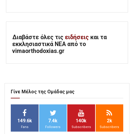
Διαβάστε όλες τις
ειδήσεις
και τα
εκκλησιαστικά ΝΕΑ από το
vimaorthodoxias.gr
Γίνε Μέλος της Ομάδας μας
149.6k
7.4k
140k
2k
Fans
Followers
Subscribers
Subscribers