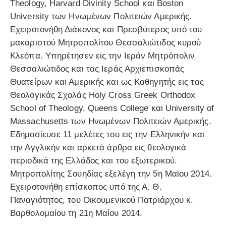
Theology, Harvard Divinity School και Boston
University των Ηνωμένων Πολιτειών Αμερικής.
Εχειροτονήθη Διάκονος και Πρεσβύτερος υπό του
μακαριστού Μητροπολίτου Θεσσαλιώτιδος κυρού
Κλεόπα. Υπηρέτησεν εις την Ιεράν Μητρόπολιν
Θεσσαλιώτιδος και τας Ιεράς Αρχιεπισκοπάς
Θυατείρων και Αμερικής και ως Kαθηγητής εις τας
Θεολογικάς Σχολάς Holy Cross Greek Orthodox
School of Theology, Queens College και University of
Massachusetts των Ηνωμένων Πολιτειών Αμερικής.
Εδημοσίευσε 11 μελέτες του εις την Ελληνικήν και
την Αγγλικήν και αρκετά άρθρα εις θεολογικά
περιοδικά της Ελλάδος και του εξωτερικού.
Μητροπολίτης Σουηδίας εξελέγη την 5η Μαϊου 2014.
Εχειροτονήθη επίσκοπος υπό της Α. Θ.
Παναγιότητος, του Οικουμενικού Πατριάρχου κ.
Βαρθολομαίου τη 21η Μαίου 2014.