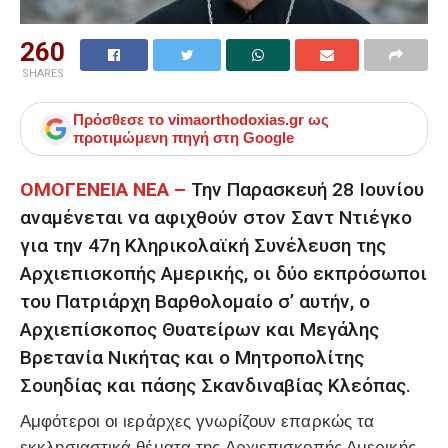
260
SHARES
Πρόσθεσε το
vimaorthodoxias.gr
ως
προτιμώμενη πηγή στη Google
ΟΜΟΓΕΝΕΙΑ ΝΕΑ –
Την Παρασκευή 28 Ιουνίου
αναμένεται να αφιχθούν στον Σαντ Ντιέγκο
για την 47η Κληρικολαϊκή Συνέλευση της
Αρχιεπισκοπής Αμερικής, οι δύο εκπρόσωποι
του Πατριάρχη Βαρθολομαίο σ’ αυτήν, ο
Αρχιεπίσκοπος Θυατείρων και Μεγάλης
Βρετανία Νικήτας και ο Μητροπολίτης
Σουηδίας και πάσης Σκανδιναβίας Κλεόπας.
Αμφότεροι οι ιεράρχες γνωρίζουν επαρκώς τα
εκκλησιαστικά θέματα της Αρχιεπισκοπής Αμερικής