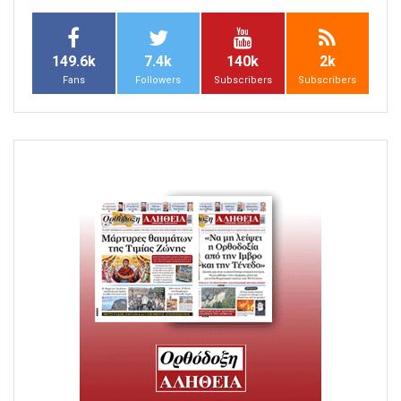
149.6k
7.4k
140k
2k
Fans
Followers
Subscribers
Subscribers