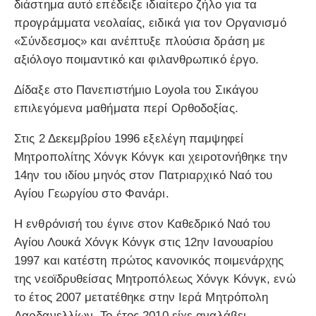
διάστημα αυτό επέδειξε ιδιαίτερο ζήλο για τα
προγράμματα νεολαίας, ειδικά για τον Οργανισμό
«Σύνδεσμος» και ανέπτυξε πλούσια δράση με
αξιόλογο ποιμαντικό και φιλανθρωπικό έργο.
Δίδαξε στο Πανεπιστήμιο Loyola του Σικάγου
επιλεγόμενα μαθήματα περί Ορθοδοξίας.
Στις 2 Δεκεμβρίου 1996 εξελέγη παμψηφεί
Μητροπολίτης Χόνγκ Κόνγκ και χειροτονήθηκε την
14ην του ιδίου μηνός στον Πατριαρχικό Ναό του
Αγίου Γεωργίου στο Φανάρι.
Η ενθρόνισή του έγινε στον Καθεδρικό Ναό του
Αγίου Λουκά Χόνγκ Κόνγκ στις 12ην Ιανουαρίου
1997 και κατέστη πρώτος κανονικός ποιμενάρχης
της νεοϊδρυθείσας Μητροπόλεως Χόνγκ Κόνγκ, ενώ
το έτος 2007 μετατέθηκε στην Ιερά Μητρόπολη
Δαρδανελλίων. Το έτος 2010 είχε αναλάβει